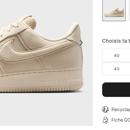
Choisis ta t
40
43
Recyclag
Fiche Q