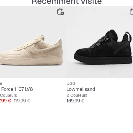
Récemment visité
e
UGG
 Force 1 '07 LV8
Lowmel sand
 Couleurs
2 Couleurs
x
Prix original
Prix
7,99 €
119,99 €
169,99 €