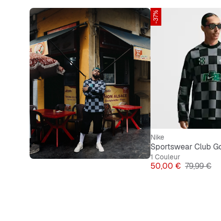
-37%
Nike
Sportswear Club Go
1 Couleur
Prix
Prix origin
50,00 €
79,99 €