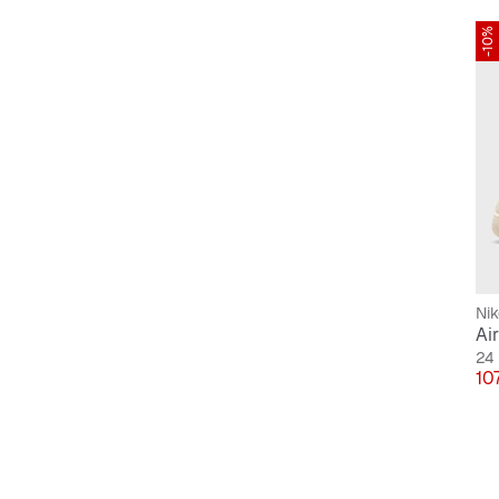
-10%
Nik
Air
24
Pri
10