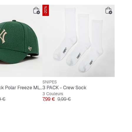
-20%
SNIPES
MVP Snapback Polar Freeze MLB New York Yankees
3 PACK - Crew Sock
3 Couleurs
original
Prix
Prix original
9 €
7,99 €
9,99 €