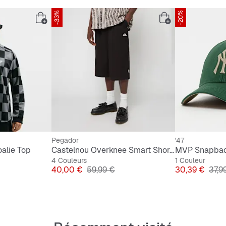
-33%
-20%
Pegador
'47
alie Top
Castelnou Overknee Smart Shorts
4 Couleurs
1 Couleur
al
Prix
Prix original
Prix
Prix 
40,00 €
59,99 €
30,39 €
37,9