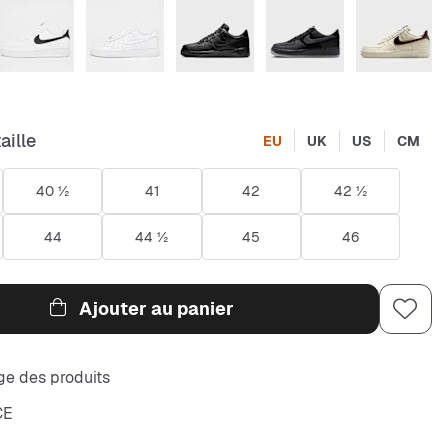
aille
EU
UK
US
CM
40 ½
41
42
42 ½
44
44 ½
45
46
Ajouter au panier
e des produits
CE