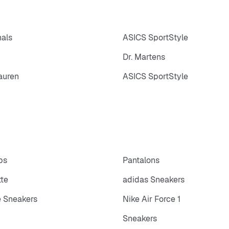
nals
ASICS SportStyle
Dr. Martens
auren
ASICS SportStyle
ps
Pantalons
tte
adidas Sneakers
 Sneakers
Nike Air Force 1
Sneakers