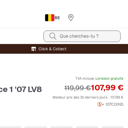
BE
Que cherches-tu ?
Click & Collect
TVA incluse,
Livraison gratuite
Prix
107,99 €
Prix original
119,99 €
ce 1 '07 LV8
Meilleur prix des 30 derniers jours :
107,99 €
+ 107
COINS