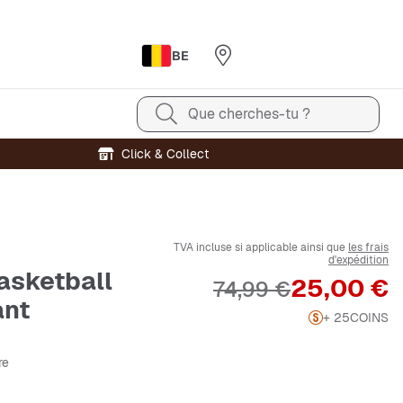
BE
Que cherches-tu ?
Click & Collect
TVA incluse si applicable ainsi que
les frais
d'expédition
asketball
Prix
25,00 €
Prix original
74,99 €
ant
+ 25
COINS
re