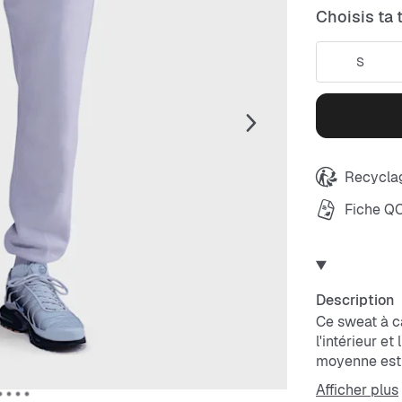
Choisis ta t
S
Recyclag
Fiche Q
Description
Ce sweat à c
l'intérieur et
moyenne est 
traitement dé
Afficher plus
décontractée