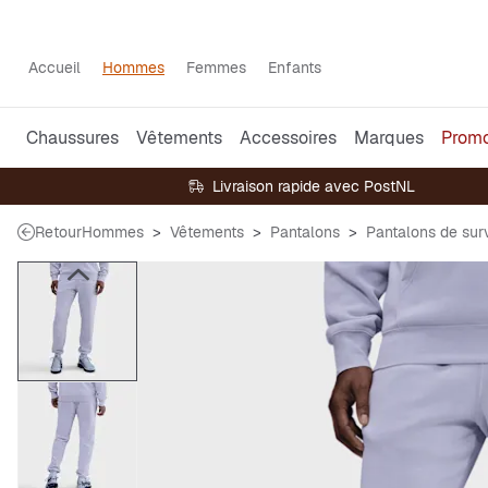
Accueil
Hommes
Femmes
Enfants
Chaussures
Vêtements
Accessoires
Marques
Prom
Livraison rapide avec PostNL
Retour
Hommes
Vêtements
Pantalons
Pantalons de su