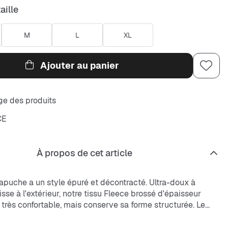
aille
M
L
XL
Ajouter au panier
e des produits
CE
À propos de cet article
apuche a un style épuré et décontracté. Ultra-doux à
 lisse à l'extérieur, notre tissu Fleece brossé d'épaisseur
très confortable, mais conserve sa forme structurée. Le
lavé crée un look usé, tandis que la coupe standard est
 au niveau du corps.