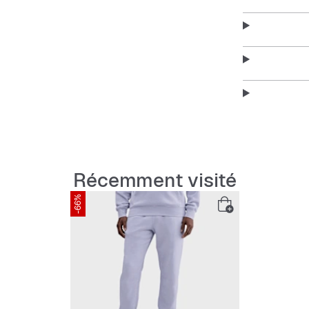
Our midweigh
on the outsid
shape.
Récemment visité
-66%