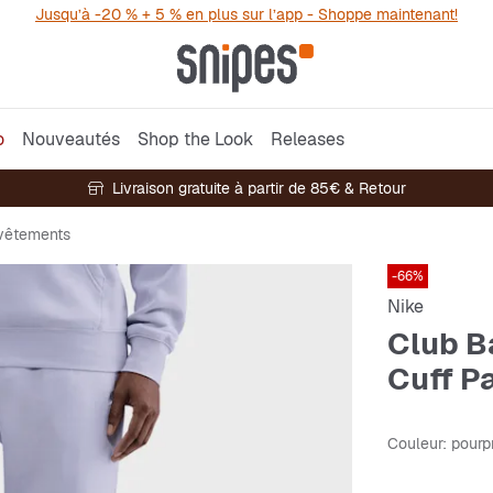
Jusqu’à -20 % + 5 % en plus sur l’app - Shoppe maintenant!
o
Nouveautés
Shop the Look
Releases
Livraison gratuite à partir de 85€ & Retour
rvêtements
-66%
Nike
Club B
Cuff P
Couleur
: pourp