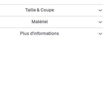
Taille & Coupe
t brushed fleece feels extra soft on the inside and smooth
e, helping you stay cozy while keeping its structured
Matériel
Plus d'informations