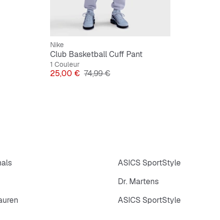
Nike
Club Basketball Cuff Pant
1 Couleur
Prix
Prix original
25,00 €
74,99 €
nals
ASICS SportStyle
Dr. Martens
auren
ASICS SportStyle