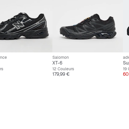
ance
Salomon
adi
XT-6
Sup
rs
12 Couleurs
19 
Prix
Pri
179,99 €
60