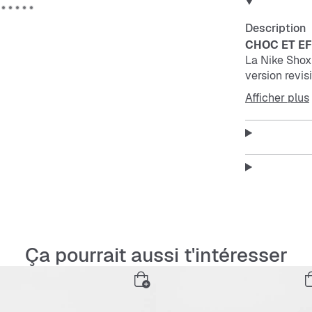
Description
CHOC ET EF
La Nike Shox 
version revi
et la technol
Afficher plus
et ton look e
Technologie 
avec des pla
comprime et 
Design quasi
Renforts moul
Plaque en TPU
maintien.
Les perforati
Ça pourrait aussi t'intéresser
La plaque en 
matelassage N
La semelle in
matelassage 