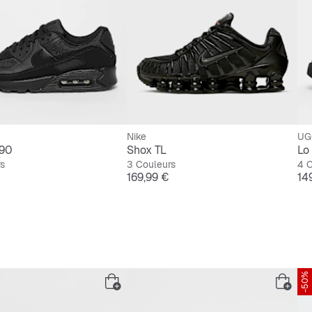
Nike
UG
 90
Shox TL
Lo
rs
3 Couleurs
4 C
Prix
Pri
169,99 €
14
-50%