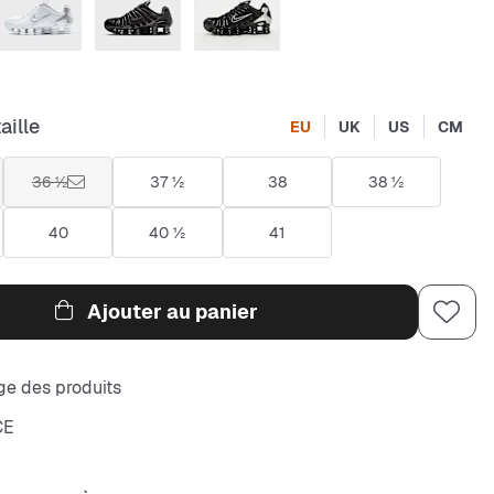
aille
EU
UK
US
CM
36 ½
37 ½
38
38 ½
40
40 ½
41
Ajouter au panier
e des produits
CE