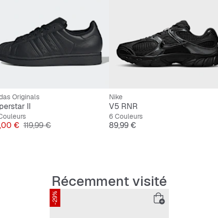
das Originals
Nike
erstar II
V5 RNR
Couleurs
6 Couleurs
x
Prix original
Prix
,00 €
119,99 €
89,99 €
Récemment visité
-29%