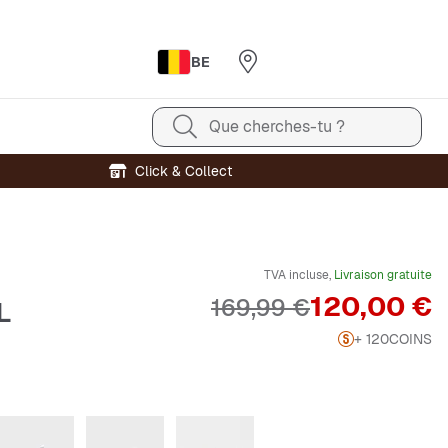
BE
Que cherches-tu ?
Click & Collect
TVA incluse,
Livraison gratuite
Prix
120,00 €
Prix original
169,99 €
L
+ 120
COINS