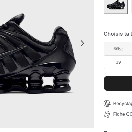
Choisis ta t
36
39
Recyclag
Fiche Q