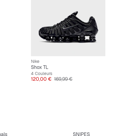
Nike
Shox TL
4 Couleurs
Prix
Prix original
120,00 €
169,99 €
nals
SNIPES