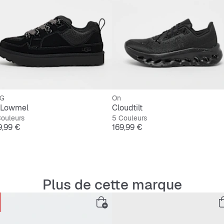
La robuste s
gaufré conte
remarquables
La plateform
semelle inter
des plaques 
colonnes en 
compresse et
chaussure.
G
On
 Lowmel
Cloudtilt
ouleurs
5 Couleurs
x
Prix
9,99 €
169,99 €
Plus de cette marque