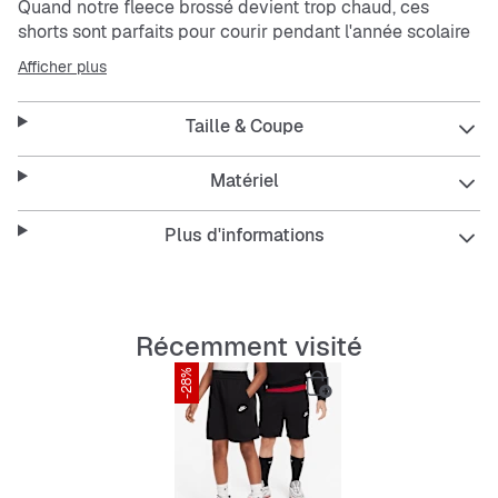
Quand notre
fleece
brossé devient trop chaud, ces
shorts sont parfaits pour courir pendant l'année scolaire
et en été. Le tissu doux en
French Terry
donne une
Afficher plus
sensation légère, comme ton jogging classique. Le
cordon intégré assure un ajustement parfait sur lequel tu
Taille & Coupe
peux compter en bougeant.
Cette nouvelle coupe améliorée est conçue pour toutes
Matériel
les formes et tailles, donc elle convient à tous les
enfants.
Plus d'informations
Les poches coupées en biais gardent tes essentiels à
portée de main, même en jouant.
Avec le cordon rapide, tu peux ajuster la taille
facilement en chemin.
Récemment visité
More Details
-28%
Matériau : Corps : 80% coton/20% polyester ;
doublure des poches : 100% coton
Longueur intérieure de la jambe env. 18 cm
Ceinture élastique à 3 canaux