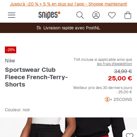
Jusqu’à -20 % + 5 % en plus sur l’app - Shoppe maintenant!
Livraison rapide avec PostNL
-28%
TVA incluse si applicable ainsi que
Nike
les frais d'expédition
Sportswear Club
Prix origi
34,99 €
Fleece French-Terry-
Prix
25,00 €
Shorts
Meilleur prix des 30 derniers jours
:
25,00 €
+ 25
COINS
Couleur
: noir