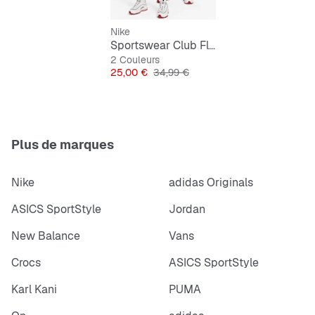
Logo Futura brodé
Lavable en machine
Nike
Importé
Sportswear Club Fleece French-Terry-Shorts
2 Couleurs
Prix
Prix original
25,00 €
34,99 €
Plus de marques
Nike
adidas Originals
ASICS SportStyle
Jordan
New Balance
Vans
Crocs
ASICS SportStyle
Karl Kani
PUMA