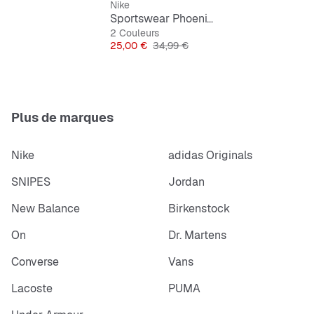
Nike
Sportswear Phoenix Fleece Mid-Rise 4" Shorts
2 Couleurs
Prix
Prix original
25,00 €
34,99 €
Plus de marques
Nike
adidas Originals
SNIPES
Jordan
New Balance
Birkenstock
On
Dr. Martens
Converse
Vans
Lacoste
PUMA