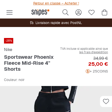
Retour en classe – Acheter !
Livraison rapide avec PostNL
-28%
TVA incluse si applicable ainsi que
Nike
les frais d'expédition
Sportswear Phoenix
Prix origi
34,99 €
Fleece Mid-Rise 4"
Prix
25,00 €
Shorts
+ 25
COINS
Couleur
: noir