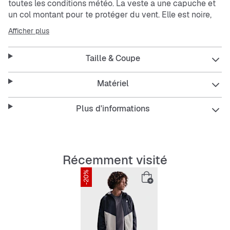
toutes les conditions météo. La veste a une capuche et
un col montant pour te protéger du vent. Elle est noire,
robuste et confortable grâce à sa coupe Regular Fit.
Afficher plus
Features:
Taille & Coupe
Matériel
Regular Fit pour un ajustement agréable
Plus d'informations
Col montant pour une protection supplémentaire
Avec capuche pour protéger du vent
Récemment visité
Poches zippées pour un rangement sécurisé
-20%
Matériau résistant