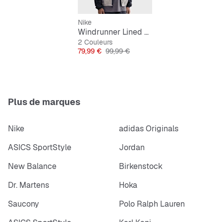
Nike
Windrunner Lined Jacket
2 Couleurs
Prix
Prix original
79,99 €
99,99 €
Plus de marques
Nike
adidas Originals
ASICS SportStyle
Jordan
New Balance
Birkenstock
Dr. Martens
Hoka
Saucony
Polo Ralph Lauren