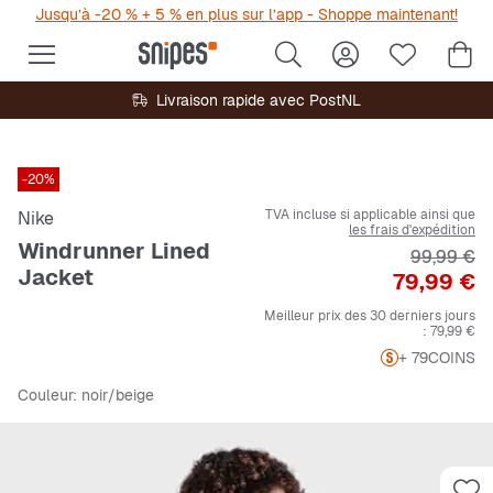
Jusqu’à -20 % + 5 % en plus sur l’app - Shoppe maintenant!
Livraison rapide avec PostNL
-20%
TVA incluse si applicable ainsi que
Nike
les frais d'expédition
Windrunner Lined
Prix origi
99,99 €
Jacket
Prix
79,99 €
Meilleur prix des 30 derniers jours
:
79,99 €
+ 79
COINS
Couleur
: noir/beige