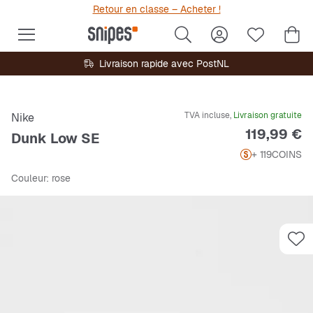
Retour en classe – Acheter !
Livraison rapide avec PostNL
TVA incluse,
Livraison gratuite
Nike
Prix
119,99 €
Dunk Low SE
+ 119
COINS
Couleur
: rose