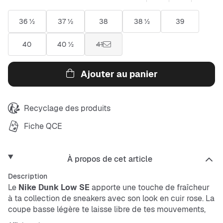
36 ½
37 ½
38
38 ½
39
40
40 ½
41
Ajouter au panier
Recyclage des produits
Fiche QCE
À propos de cet article
Description
Le
Nike Dunk Low SE
apporte une touche de fraîcheur
à ta collection de sneakers avec son look en cuir rose. La
coupe basse légère te laisse libre de tes mouvements,
tandis que la surface résistante et facile à entretenir