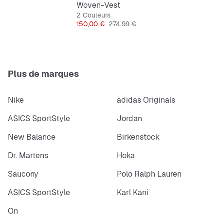
Woven-Vest
2 Couleurs
Prix
Prix original
150,00 €
274,99 €
Plus de marques
Nike
adidas Originals
ASICS SportStyle
Jordan
New Balance
Birkenstock
Dr. Martens
Hoka
Saucony
Polo Ralph Lauren
ASICS SportStyle
Karl Kani
On