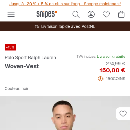
Jusqu’à -20 % + 5 % en plus sur l’app - Shoppe maintenant!
Livraison rapide avec PostNL
-45%
TVA incluse,
Livraison gratuite
Polo Sport Ralph Lauren
Prix origina
274,99 €
Woven-Vest
Prix
150,00 €
+ 150
COINS
Couleur
: noir