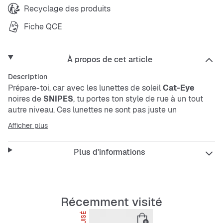
Recyclage des produits
Fiche QCE
À propos de cet article
Description
Prépare-toi, car avec les lunettes de soleil
Cat-Eye
noires de
SNIPES
, tu portes ton style de rue à un tout
autre niveau. Ces lunettes ne sont pas juste un
accessoire, c’est un vrai statement ! Que tu te balades en
Afficher plus
ville ou que tu traînes avec des potes, ces lunettes
apportent l’ambiance de la culture hip-hop directement
Plus d'informations
à ton look.
Parfaites pour affirmer ton style tout en te protégeant du
soleil, ces lunettes
Cat-Eye
sont idéales pour toutes tes
Récemment visité
journées ensoleillées ou tes soirées décontractées.
ÉPUISÉ