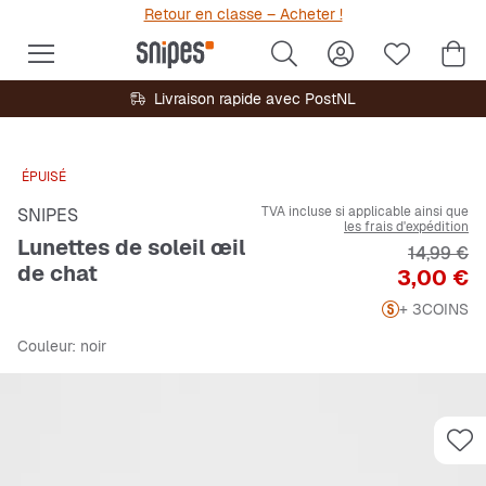
Retour en classe – Acheter !
Livraison rapide avec PostNL
ÉPUISÉ
TVA incluse si applicable ainsi que
SNIPES
les frais d'expédition
Lunettes de soleil œil
Prix origi
14,99 €
de chat
Prix
3,00 €
+ 3
COINS
Couleur
: noir