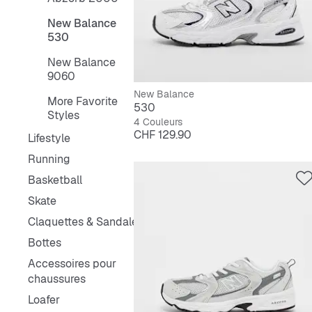
New Balance
530
New Balance
9060
New Balance
More Favorite
530
Styles
4 Couleurs
Prix
CHF 129.90
Lifestyle
Running
Basketball
Skate
Claquettes & Sandales
Bottes
Accessoires pour
chaussures
Loafer