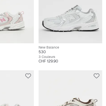
New Balance
530
3 Couleurs
Prix
CHF 129.90