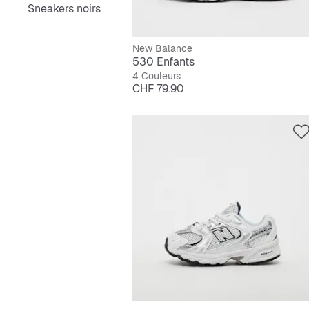
Sneakers noirs
New Balance
530 Enfants
4 Couleurs
Prix
CHF 79.90