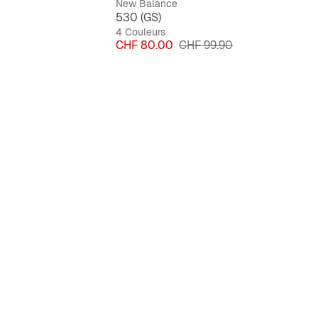
New Balance
530 (GS)
4 Couleurs
Prix
Prix original
CHF 80.00
CHF 99.90