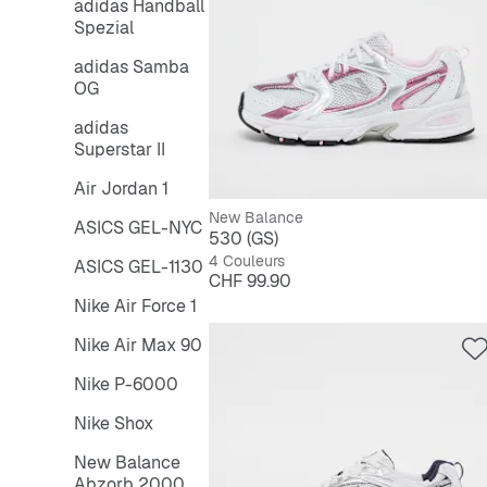
adidas Handball
Spezial
adidas Samba
OG
adidas
Superstar II
Air Jordan 1
New Balance
ASICS GEL-NYC
530 (GS)
4 Couleurs
ASICS GEL-1130
Prix
CHF 99.90
Nike Air Force 1
Nike Air Max 90
Nike P-6000
Nike Shox
New Balance
Abzorb 2000