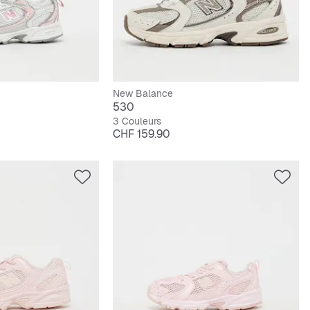
New Balance
530
3 Couleurs
Prix
CHF 159.90