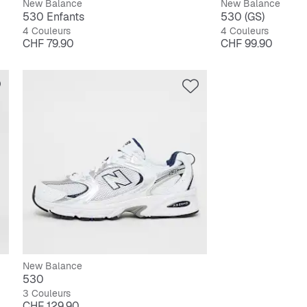
New Balance
New Balance
530 Enfants
530 (GS)
4 Couleurs
4 Couleurs
Prix
Prix
CHF 79.90
CHF 99.90
New Balance
530
3 Couleurs
Prix
CHF 129.90