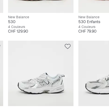
New Balance
New Balance
530
530 Enfants
4 Couleurs
4 Couleurs
Prix
Prix
CHF 129.90
CHF 79.90