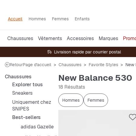
Accueil
Hommes
Femmes
Enfants
Chaussures
Vêtements
Accessoires
Marques
Prom
Livraison rapide par courrier postal
Retour
Page d'accueil
Chaussures
Favorite Styles
New 
New Balance 530
Chaussures
Explorer tous
18 Résultats
Sneakers
Hommes
Femmes
Uniquement chez
SNIPES
Best-sellers
adidas Gazelle