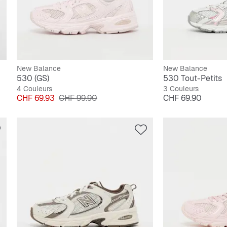
New Balance
New Balance
530 (GS)
530 Tout-Petits
4 Couleurs
3 Couleurs
Prix
Prix original
Prix
CHF 69.93
CHF 99.90
CHF 69.90