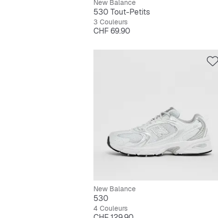
New Balance
530 Tout-Petits
3 Couleurs
Prix
CHF 69.90
New Balance
530
4 Couleurs
Prix
CHF 129.90