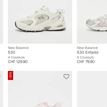
New Balance
New Balance
530
530 Enfants
4 Couleurs
4 Couleurs
Prix
Prix
CHF 129.90
CHF 79.90
-30%