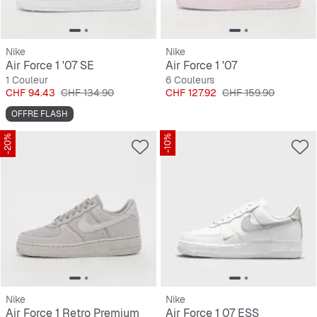
Nike
Nike
Air Force 1 '07 SE
Air Force 1 '07
1 Couleur
6 Couleurs
Prix
Prix original
Prix
Prix original
CHF 94.43
CHF 134.90
CHF 127.92
CHF 159.90
OFFRE FLASH
-20%
-10%
Nike
Nike
Air Force 1 Retro Premium
Air Force 1 07 ESS