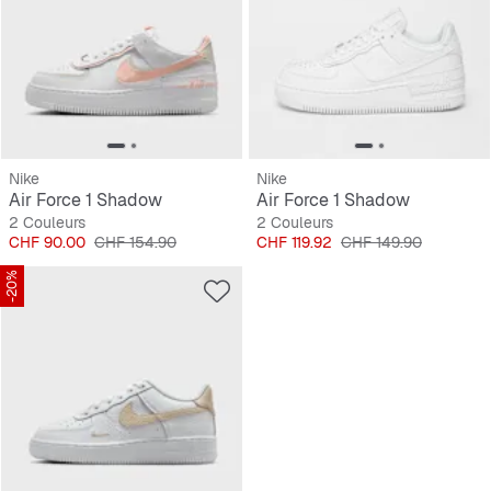
Nike
Nike
Air Force 1 Shadow
Air Force 1 Shadow
2 Couleurs
2 Couleurs
Prix
Prix original
Prix
Prix original
CHF 90.00
CHF 154.90
CHF 119.92
CHF 149.90
-20%