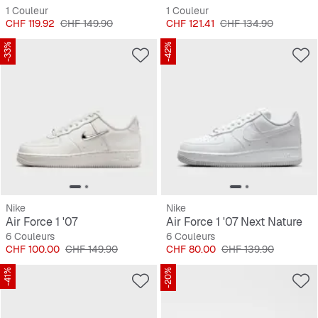
1 Couleur
1 Couleur
Prix
Prix original
Prix
Prix original
CHF 119.92
CHF 149.90
CHF 121.41
CHF 134.90
-33%
-42%
Nike
Nike
Air Force 1 '07
Air Force 1 '07 Next Nature
6 Couleurs
6 Couleurs
Prix
Prix original
Prix
Prix original
CHF 100.00
CHF 149.90
CHF 80.00
CHF 139.90
-41%
-20%