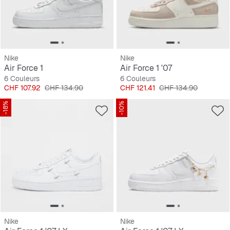
Nike
Nike
Air Force 1
Air Force 1 '07
6 Couleurs
6 Couleurs
Prix
Prix original
Prix
Prix original
CHF 107.92
CHF 134.90
CHF 121.41
CHF 134.90
-18%
-10%
Nike
Nike