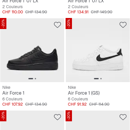
Air Force 1 '07 LX
Air Force 1 '07 LX
2 Couleurs
2 Couleurs
Prix
Prix original
Prix
Prix original
CHF 110.00
CHF 134.90
CHF 134.91
CHF 149.90
-20%
-20%
Nike
Nike
Air Force 1
Air Force 1 (GS)
6 Couleurs
6 Couleurs
Prix
Prix original
Prix
Prix original
CHF 107.92
CHF 134.90
CHF 91.92
CHF 114.90
-20%
-20%