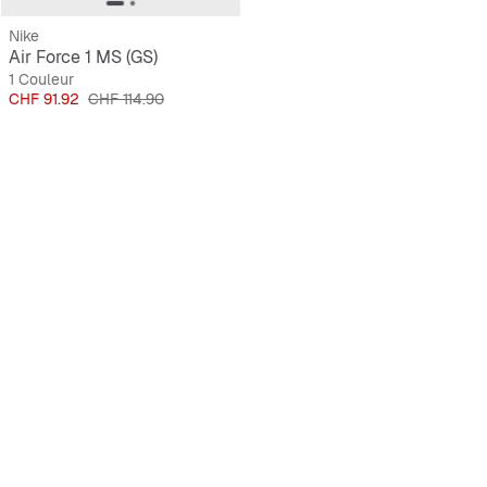
Nike
Air Force 1 MS (GS)
1 Couleur
Prix
Prix original
CHF 91.92
CHF 114.90