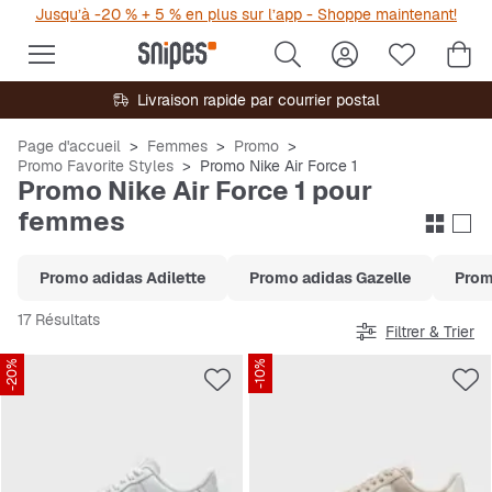
Jusqu’à -20 % + 5 % en plus sur l’app - Shoppe maintenant!
Livraison rapide par courrier postal
Page d'accueil
Femmes
Promo
Promo Favorite Styles
Promo Nike Air Force 1
Promo Nike Air Force 1 pour
femmes
Promo adidas Adilette
Promo adidas Gazelle
Prom
17 Résultats
Filtrer & Trier
-20%
-10%