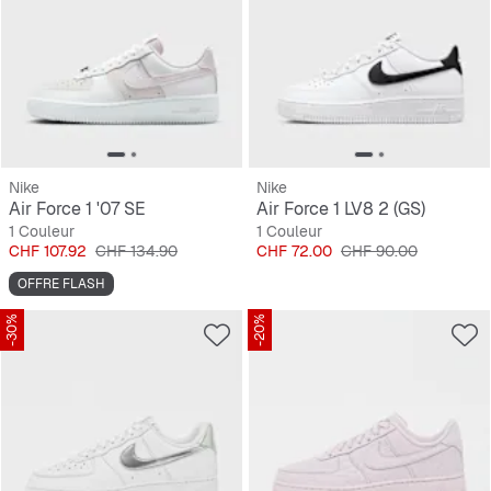
Nike
Nike
Air Force 1 '07 SE
Air Force 1 LV8 2 (GS)
1 Couleur
1 Couleur
Prix
Prix original
Prix
Prix original
CHF 107.92
CHF 134.90
CHF 72.00
CHF 90.00
OFFRE FLASH
-30%
-20%