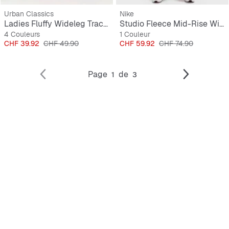
Urban Classics
Nike
Ladies Fluffy Wideleg Trackpants
Studio Fleece Mid-Rise Wide-Leg Scallop Pants
4 Couleurs
1 Couleur
Prix
Prix original
Prix
Prix original
CHF 39.92
CHF 49.90
CHF 59.92
CHF 74.90
Page
de
1
3