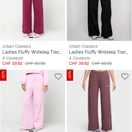
Urban Classics
Urban Classics
Ladies Fluffy Wideleg Trackpants
Ladies Fluffy Wideleg Trackpants
4 Couleurs
4 Couleurs
Prix
Prix original
Prix
Prix original
CHF 39.92
CHF 49.90
CHF 39.92
CHF 49.90
-20%
-20%