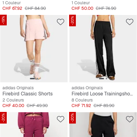
1 Couleur
1 Couleur
Prix
Prix original
Prix
Prix original
CHF 67.92
CHF 84.90
CHF 50.00
CHF 74.90
-19%
-20%
adidas Originals
adidas Originals
Firebird Classic Shorts
Firebird Loose Trainingshose
2 Couleurs
8 Couleurs
Prix
Prix original
Prix
Prix original
CHF 40.00
CHF 49.90
CHF 71.92
CHF 89.90
-20%
-20%