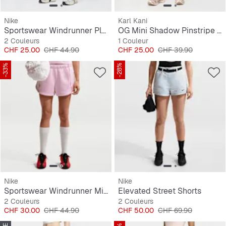
Nike
Karl Kani
Sportswear Windrunner Play Knit MR 2" Short
OG Mini Shadow Pinstripe Shorts
2 Couleurs
1 Couleur
Prix
Prix original
Prix
Prix original
CHF 25.00
CHF 44.90
CHF 25.00
CHF 39.90
-33%
-28%
Nike
Nike
Sportswear Windrunner Mid-Rise 2" Shorts
Elevated Street Shorts
2 Couleurs
2 Couleurs
Prix
Prix original
Prix
Prix original
CHF 30.00
CHF 44.90
CHF 50.00
CHF 69.90