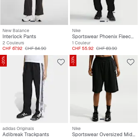
New Balance
Nike
Interlock Pants
Sportswear Phoenix Fleece High-Waisted Oversized Sweatpants
2 Couleurs
1 Couleur
Prix
Prix original
Prix
Prix original
CHF 67.92
CHF 84.90
CHF 55.92
CHF 69.90
-20%
-33%
adidas Originals
Nike
Adibreak Trackpants
Sportswear Oversized Mid-Rise French Terry Bermuda Shorts