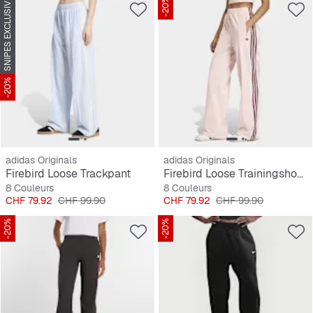
SNIPES EXCLUSIVE
-20%
-20%
adidas Originals
adidas Originals
Firebird Loose Trackpant
Firebird Loose Trainingshose
8 Couleurs
8 Couleurs
Prix
Prix original
Prix
Prix original
CHF 79.92
CHF 99.90
CHF 79.92
CHF 99.90
-20%
-20%