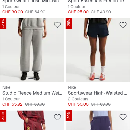
Sportswear Loose Mid-Rise 3" Fleece Shorts
Sport Essentials French Terry Shorts
1 Couleur
1 Couleur
Prix
Prix original
Prix
Prix original
CHF 30.00
CHF 64.90
CHF 25.00
CHF 49.90
-20%
-28%
Nike
Nike
Studio Fleece Medium Weight High-Rise Oversized Cuffed Pants
Sportswear High-Waisted 2" Shorts
1 Couleur
2 Couleurs
Prix
Prix original
Prix
Prix original
CHF 55.92
CHF 69.90
CHF 50.00
CHF 69.90
-50%
-20%