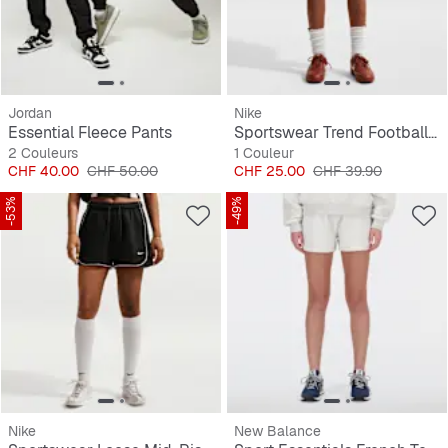
Jordan
Nike
Essential Fleece Pants
Sportswear Trend Football Fleece Shorts
2 Couleurs
1 Couleur
Prix
Prix original
Prix
Prix original
CHF 40.00
CHF 50.00
CHF 25.00
CHF 39.90
-53%
-49%
Nike
New Balance