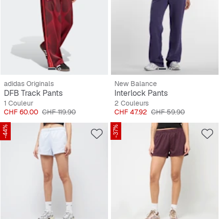
adidas Originals
New Balance
DFB Track Pants
Interlock Pants
1 Couleur
2 Couleurs
Prix
Prix original
Prix
Prix original
CHF 60.00
CHF 119.90
CHF 47.92
CHF 59.90
-44%
-37%