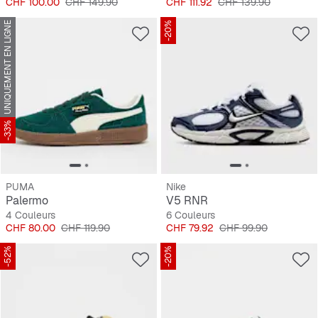
Prix
Prix original
Prix
Prix original
CHF 100.00
CHF 149.90
CHF 111.92
CHF 139.90
UNIQUEMENT EN LIGNE
-20%
-33%
PUMA
Nike
Palermo
V5 RNR
4 Couleurs
6 Couleurs
Prix
Prix original
Prix
Prix original
CHF 80.00
CHF 119.90
CHF 79.92
CHF 99.90
-52%
-20%