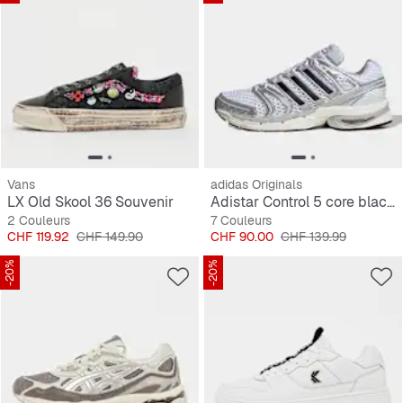
Vans
adidas Originals
LX Old Skool 36 Souvenir
Adistar Control 5 core black/silver met./grey one
2 Couleurs
7 Couleurs
Prix
Prix original
Prix
Prix original
CHF 119.92
CHF 149.90
CHF 90.00
CHF 139.99
-20%
-20%