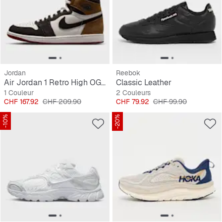
Jordan
Reebok
Air Jordan 1 Retro High OG "Love The Game"
Classic Leather
1 Couleur
2 Couleurs
Prix
Prix original
Prix
Prix original
CHF 167.92
CHF 209.90
CHF 79.92
CHF 99.90
-10%
-20%