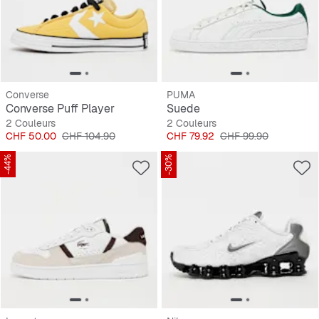
Converse
PUMA
Converse Puff Player
Suede
2 Couleurs
2 Couleurs
Prix
Prix original
Prix
Prix original
CHF 50.00
CHF 104.90
CHF 79.92
CHF 99.90
-44%
-30%