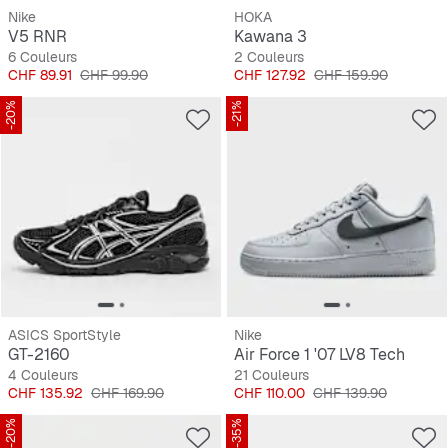
Nike
HOKA
V5 RNR
Kawana 3
6 Couleurs
2 Couleurs
Prix
Prix original
Prix
Prix original
CHF 89.91
CHF 99.90
CHF 127.92
CHF 159.90
-20%
-21%
ASICS SportStyle
Nike
GT-2160
Air Force 1 '07 LV8 Tech
4 Couleurs
21 Couleurs
Prix
Prix original
Prix
Prix original
CHF 135.92
CHF 169.90
CHF 110.00
CHF 139.90
-20%
-35%