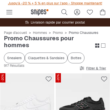
Jusqu’à -20 % + 5 % en plus sur l’app - Shoppe maintenant!
Livraison rapide par courrier postal
Page d'accueil
Hommes
Promo
Promo Chaussures
Promo Chaussures pour
hommes
Sneakers
Claquettes & Sandales
Bottes
917 Résultats
Filtrer & Trier
-20%
-20%