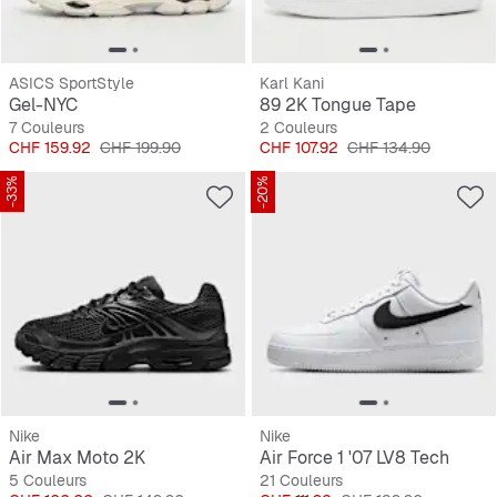
ASICS SportStyle
Karl Kani
Gel-NYC
89 2K Tongue Tape
7 Couleurs
2 Couleurs
Prix
Prix original
Prix
Prix original
CHF 159.92
CHF 199.90
CHF 107.92
CHF 134.90
-33%
-20%
Nike
Nike
Air Max Moto 2K
Air Force 1 '07 LV8 Tech
5 Couleurs
21 Couleurs