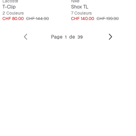
Lacoste
Nike
T-Clip
Shox TL
2 Couleurs
7 Couleurs
Prix
Prix original
Prix
Prix original
CHF 80.00
CHF 144.90
CHF 140.00
CHF 199.90
Page
de
1
39