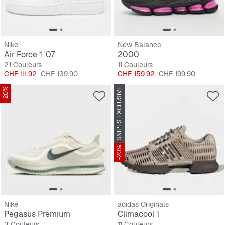
Nike
New Balance
Air Force 1 '07
2000
21 Couleurs
11 Couleurs
Prix
Prix original
Prix
Prix original
CHF 111.92
CHF 139.90
CHF 159.92
CHF 199.90
-20%
SNIPES EXCLUSIVE
-20%
Nike
adidas Originals
Pegasus Premium
Climacool 1
3 Couleurs
11 Couleurs