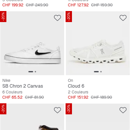
Prix
Prix original
Prix
Prix original
CHF 199.92
CHF 249.90
CHF 127.92
CHF 159.90
-20%
-20%
Nike
On
SB Chron 2 Canvas
Cloud 6
6 Couleurs
2 Couleurs
Prix
Prix original
Prix
Prix original
CHF 65.52
CHF 81.90
CHF 151.92
CHF 189.90
-20%
-20%