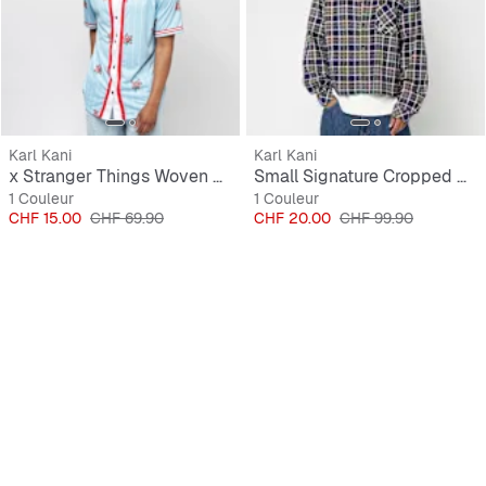
Karl Kani
Karl Kani
x Stranger Things Woven Signature Pinstripe Baseball Shirt
Small Signature Cropped Check Shirt
1 Couleur
1 Couleur
Prix
Prix original
Prix
Prix original
CHF 15.00
CHF 69.90
CHF 20.00
CHF 99.90