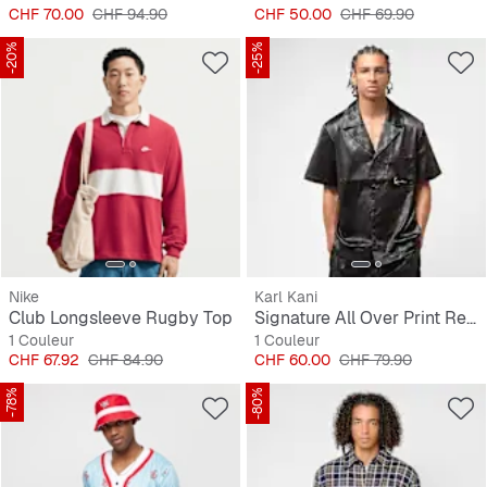
Prix
Prix original
Prix
Prix original
CHF 70.00
CHF 94.90
CHF 50.00
CHF 69.90
-20%
-25%
Nike
Karl Kani
Club Longsleeve Rugby Top
Signature All Over Print Resort Shirt
1 Couleur
1 Couleur
Prix
Prix original
Prix
Prix original
CHF 67.92
CHF 84.90
CHF 60.00
CHF 79.90
-78%
-80%