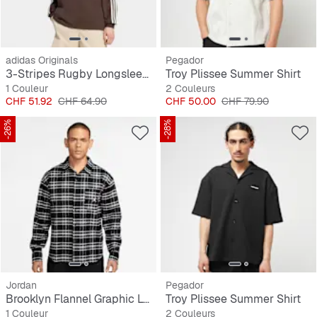
adidas Originals
Pegador
3-Stripes Rugby Longsleeve Polo
Troy Plissee Summer Shirt
1 Couleur
2 Couleurs
Prix
Prix original
Prix
Prix original
CHF 51.92
CHF 64.90
CHF 50.00
CHF 79.90
-26%
-28%
Jordan
Pegador
Brooklyn Flannel Graphic Longsleeve
Troy Plissee Summer Shirt
1 Couleur
2 Couleurs