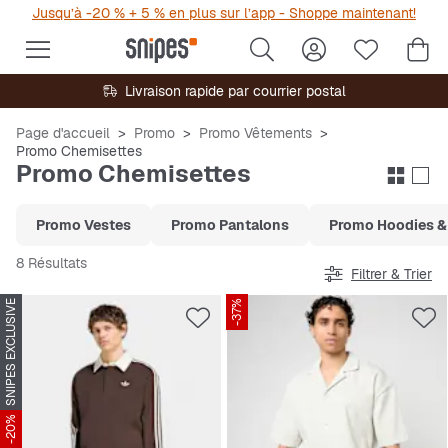
Jusqu’à -20 % + 5 % en plus sur l’app - Shoppe maintenant!
Livraison rapide par courrier postal
Page d'accueil
Promo
Promo Vêtements
Promo Chemisettes
Promo Chemisettes
Promo Vestes
Promo Pantalons
Promo Hoodies &
8 Résultats
Filtrer & Trier
SNIPES EXCLUSIVE
-37%
-20%