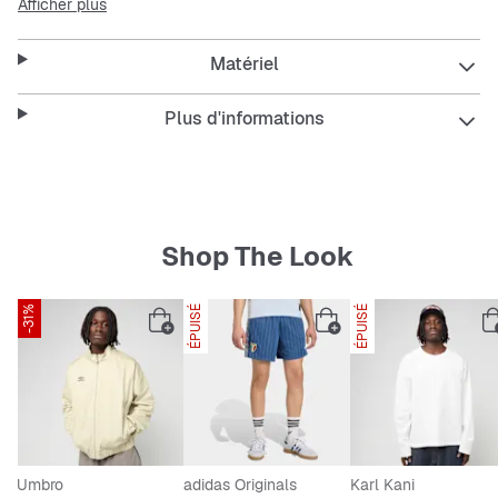
Afficher plus
Caractéristiques
Matériel
Chaussant standard.
Fermeture par lacets.
Plus d'informations
Tige en nubuck de porc.
Semelle extérieure en gomme de caoutchouc.
La semelle de propreté OrthoLite® allie confort et
performance.
Shop The Look
-31%
ÉPUISÉ
ÉPUISÉ
Umbro
adidas Originals
Karl Kani