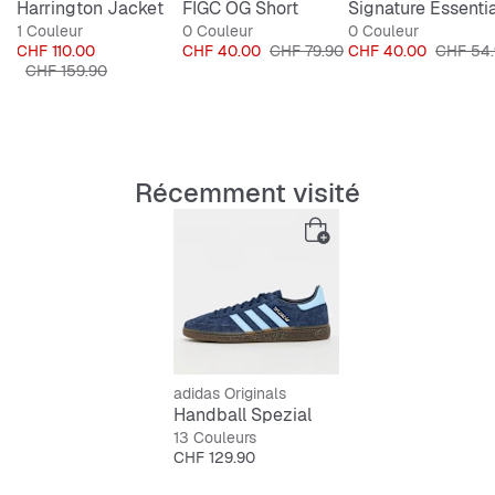
Harrington Jacket
FIGC OG Short
1 Couleur
0 Couleur
0 Couleur
inal
Prix
Prix
Prix original
Prix
Prix orig
90
CHF 110.00
CHF 40.00
CHF 79.90
CHF 40.00
CHF 54
Prix original
CHF 159.90
Récemment visité
adidas Originals
Handball Spezial
13 Couleurs
Prix
CHF 129.90