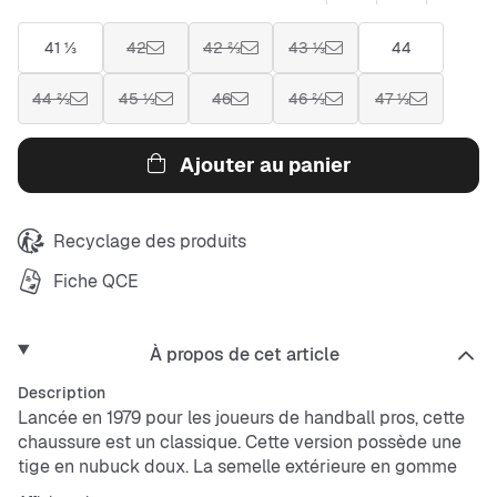
41 ⅓
42
42 ⅔
43 ⅓
44
44 ⅔
45 ⅓
46
46 ⅔
47 ⅓
Ajouter au panier
Recyclage des produits
Fiche QCE
À propos de cet article
Description
Lancée en 1979 pour les joueurs de handball pros, cette
chaussure est un classique. Cette version possède une
tige en nubuck doux. La semelle extérieure en gomme
de caoutchouc souple reste fidèle au modèle rétro.