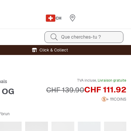
CH
Que cherches-tu ?
Click & Collect
TVA incluse,
Livraison gratuite
nals
Prix
CHF 111.92
Prix original
CHF 139.90
 OG
+ 111
COINS
e/brun