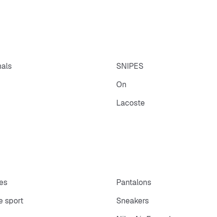
nals
SNIPES
On
Lacoste
es
Pantalons
 sport
Sneakers