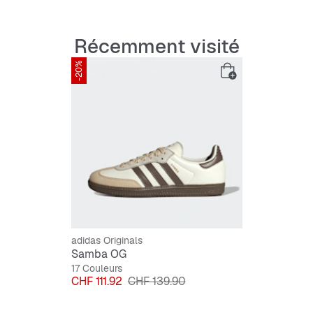
Récemment visité
-20%
adidas Originals
Samba OG
17 Couleurs
Prix
Prix original
CHF 111.92
CHF 139.90