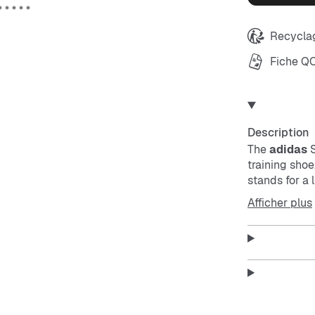
Recyclag
Fiche Q
Description
The
adidas
S
training shoe
stands for a 
leather upper
Afficher plus
colors gives 
synthetic lin