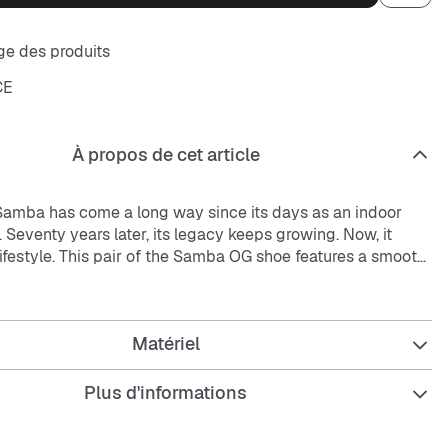
e des produits
CE
À propos de cet article
amba has come a long way since its days as an indoor
. Seventy years later, its legacy keeps growing. Now, it
lifestyle. This pair of the Samba OG shoe features a smooth
 with suede accents. A mix of earthy and refined college
it a stylish look. The rubber outsole provides grip, while the
ing keeps you comfortable all day long.
Matériel
Plus d'informations