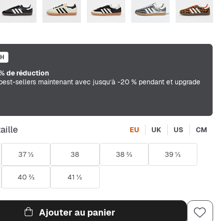
SH
% de réduction
best-sellers maintenant avec jusqu’à -20 % pendant et upgrade
aille
EU
UK
US
CM
37 ⅓
38
38 ⅔
39 ⅓
40 ⅔
41 ⅓
Ajouter au panier