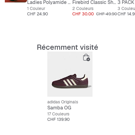
Ladies Polyamide Jersey Neckholder Top
Firebird Classic Shorts
3 PACK 
1 Couleur
2 Couleurs
3 Couleu
Prix
Prix
Prix original
Prix
CHF 24.90
CHF 30.00
CHF 49.90
CHF 14.
Récemment visité
adidas Originals
Samba OG
17 Couleurs
Prix
CHF 139.90