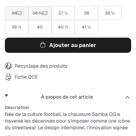
36
36 ⅔
37 ⅓
38
38 ⅔
39 ⅓
40
40 ⅔
41 ⅓
Ajouter au panier
Recyclage des produits
Fiche QCE
À propos de cet article
Description
Née de la culture football, la chaussure Samba OG a
traversé les décennies pour s’imposer comme une icône
du streetwear. Le design intemporel, l’innovation signée
adidas
et les finitions originales et stylées font de