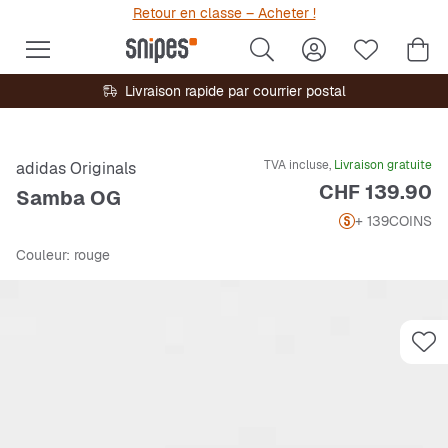
Retour en classe – Acheter !
Livraison rapide par courrier postal
TVA incluse,
Livraison gratuite
adidas Originals
Prix
CHF 139.90
Samba OG
+ 139
COINS
Couleur
: rouge