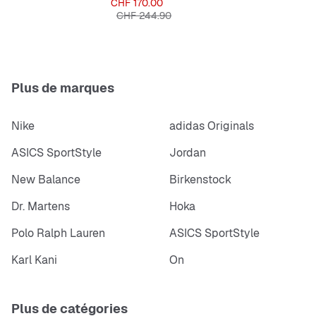
Prix
CHF 170.00
Prix original
CHF 244.90
Plus de marques
Nike
adidas Originals
ASICS SportStyle
Jordan
New Balance
Birkenstock
Dr. Martens
Hoka
Polo Ralph Lauren
ASICS SportStyle
Karl Kani
On
Plus de catégories