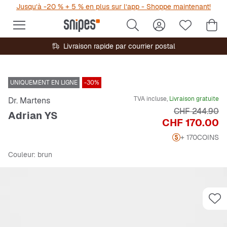
Jusqu’à -20 % + 5 % en plus sur l’app - Shoppe maintenant!
Livraison rapide par courrier postal
UNIQUEMENT EN LIGNE
-30%
TVA incluse,
Livraison gratuite
Dr. Martens
Prix original
CHF 244.90
Adrian YS
Prix
CHF 170.00
+ 170
COINS
Couleur
: brun