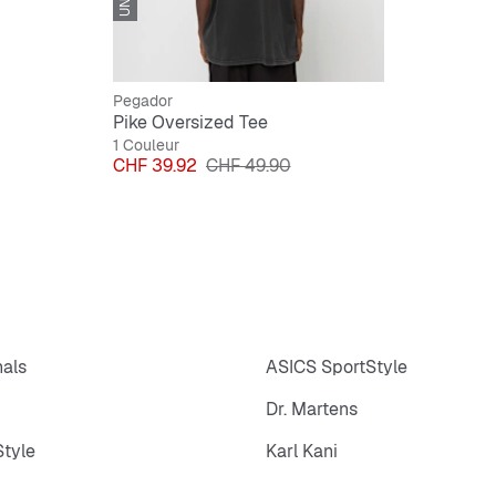
Pegador
Pike Oversized Tee
1 Couleur
Prix
Prix original
CHF 39.92
CHF 49.90
nals
ASICS SportStyle
Dr. Martens
tyle
Karl Kani