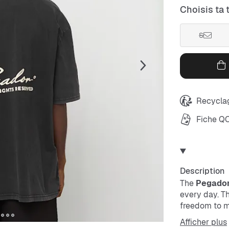
Choisis ta t
S
Recyclag
Fiche Q
Description
The
Pegador
every day. Th
freedom to mo
durable – per
Afficher plus