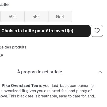
aille
M
L
XL
Choisis la taille pour être averti(e)
e des produits
CE
À propos de cet article
 Pike Oversized Tee
is your laid-back companion for
e oversized fit gives you a relaxed feel and plenty of
ve. This black tee is breathable, easy to care for, and
fect for your urban look.