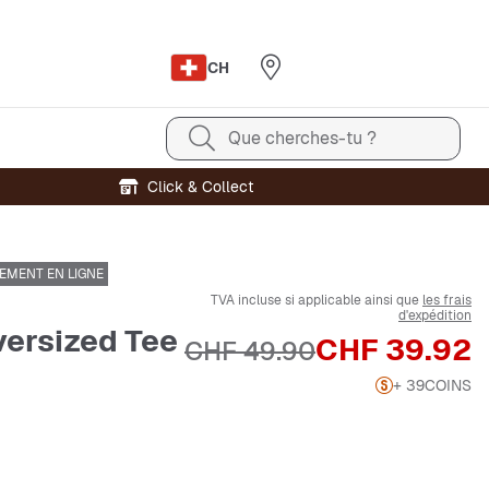
CH
Que cherches-tu ?
Click & Collect
EMENT EN LIGNE
TVA incluse si applicable ainsi que
les frais
d'expédition
versized Tee
Prix
CHF 39.92
Prix original
CHF 49.90
+ 39
COINS