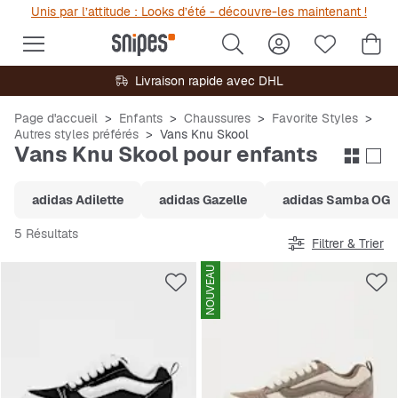
Unis par l’attitude : Looks d’été - découvre-les maintenant !
Livraison rapide avec DHL
Page d'accueil
Enfants
Chaussures
Favorite Styles
Autres styles préférés
Vans Knu Skool
Vans Knu Skool pour enfants
adidas Adilette
adidas Gazelle
adidas Samba OG
5 Résultats
Filtrer & Trier
NOUVEAU