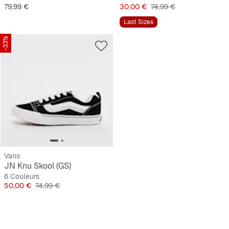
Prix
Prix
Prix original
79,99 €
30,00 €
74,99 €
Last Sizes
-33%
Vans
JN Knu Skool (GS)
6 Couleurs
Prix
Prix original
50,00 €
74,99 €