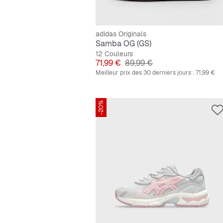
adidas Originals
Samba OG (GS)
12 Couleurs
Prix
Prix original
71,99 €
89,99 €
Meilleur prix des 30 derniers jours :
71,99 €
-20%