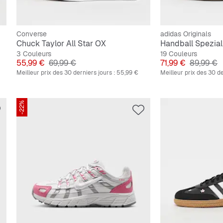
Converse
adidas Originals
Chuck Taylor All Star OX
Handball Spezial
3 Couleurs
19 Couleurs
Prix
Prix original
Prix
Prix origi
55,99 €
69,99 €
71,99 €
89,99 €
Meilleur prix des 30 derniers jours :
55,99 €
Meilleur prix des 30 de
-22%