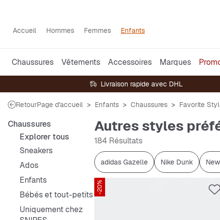
Accueil
Hommes
Femmes
Enfants
Chaussures
Vêtements
Accessoires
Marques
Prom
Livraison rapide avec DHL
Retour
Page d'accueil
Enfants
Chaussures
Favorite Sty
Autres styles préf
Chaussures
Explorer tous
184 Résultats
Sneakers
adidas Gazelle
Nike Dunk
New
Ados
Enfants
-20%
Bébés et tout-petits
Uniquement chez