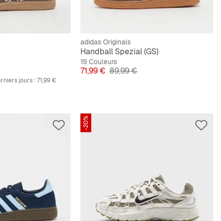
adidas Originals
Handball Spezial (GS)
19 Couleurs
nal
Prix
Prix original
71,99 €
89,99 €
rniers jours :
71,99 €
-20%