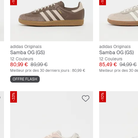
adidas Originals
adidas Originals
Samba OG (GS)
Samba OG (GS)
12 Couleurs
12 Couleurs
Prix
Prix original
Prix
Prix orig
80,99 €
89,99 €
85,49 €
94,99 €
Meilleur prix des 30 derniers jours :
80,99 €
Meilleur prix des 30 de
OFFRE FLASH
-33%
-10%