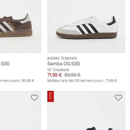
adidas Originals
 (GS)
Samba OG (GS)
12 Couleurs
nal
Prix
Prix original
71,99 €
89,99 €
rniers jours :
80,99 €
Meilleur prix des 30 derniers jours :
71,99 €
-20%