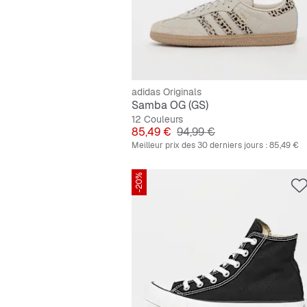
adidas Originals
Samba OG (GS)
12 Couleurs
Prix
Prix original
85,49 €
94,99 €
Meilleur prix des 30 derniers jours :
85,49 €
-20%