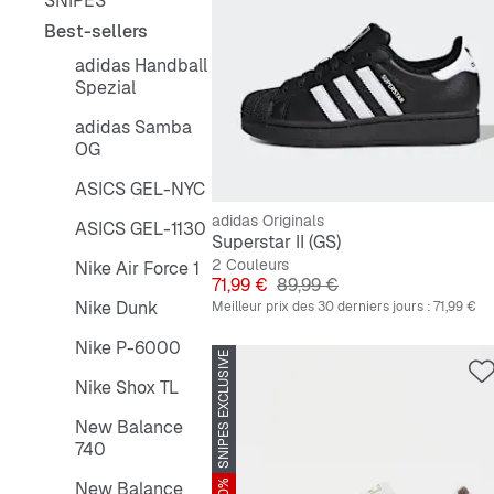
SNIPES
Best-sellers
adidas Handball
Spezial
adidas Samba
OG
ASICS GEL-NYC
adidas Originals
ASICS GEL-1130
Superstar II (GS)
2 Couleurs
Nike Air Force 1
Prix
Prix original
71,99 €
89,99 €
Nike Dunk
Meilleur prix des 30 derniers jours :
71,99 €
Nike P-6000
SNIPES EXCLUSIVE
Nike Shox TL
New Balance
740
New Balance