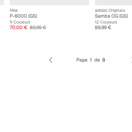
Nike
adidas Originals
P-6000 (GS)
Samba OG (GS)
11 Couleurs
12 Couleurs
Prix
Prix original
Prix
70,00 €
89,99 €
89,99 €
Page
1
de
8