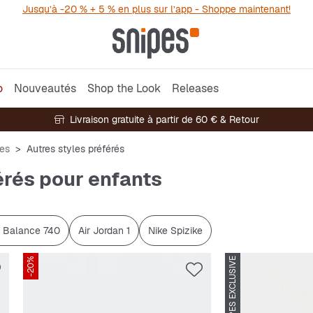
Jusqu’à -20 % + 5 % en plus sur l’app - Shoppe maintenant!
o
Nouveautés
Shop the Look
Releases
Livraison gratuite à partir de 60 € & Retour
les
Autres styles préférés
érés pour enfants
 Balance 740
Air Jordan 1
Nike Spizike
-20%
SNIPES EXCLUSIVE