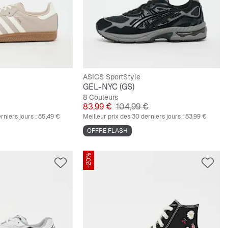
ASICS SportStyle
GEL-NYC (GS)
8 Couleurs
inal
Prix
Prix original
83,99 €
104,99 €
rniers jours :
85,49 €
Meilleur prix des 30 derniers jours :
83,99 €
OFFRE FLASH
-20%