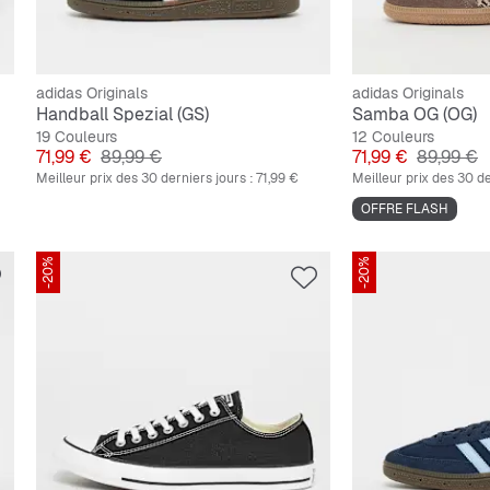
adidas Originals
adidas Originals
Handball Spezial (GS)
Samba OG (OG)
19 Couleurs
12 Couleurs
Prix
Prix original
Prix
Prix origi
71,99 €
89,99 €
71,99 €
89,99 €
Meilleur prix des 30 derniers jours :
71,99 €
Meilleur prix des 30 de
OFFRE FLASH
-20%
-20%