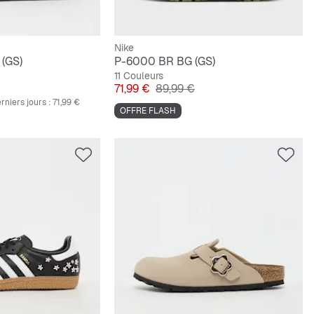
Nike
 (GS)
P-6000 BR BG (GS)
11 Couleurs
nal
Prix
Prix original
71,99 €
89,99 €
rniers jours :
71,99 €
OFFRE FLASH