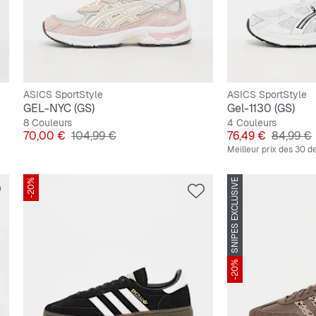
ASICS SportStyle
ASICS SportStyle
GEL-NYC (GS)
Gel-1130 (GS)
8 Couleurs
4 Couleurs
Prix
Prix original
Prix
Prix orig
70,00 €
104,99 €
76,49 €
84,99 €
Meilleur prix des 30 de
-20%
SNIPES EXCLUSIVE
-20%