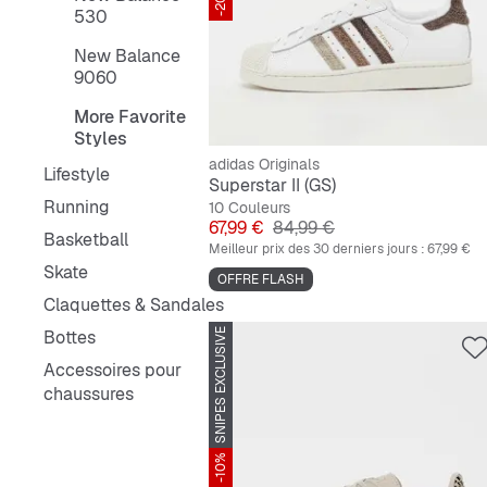
-20%
530
New Balance
9060
More Favorite
Styles
adidas Originals
Lifestyle
Superstar II (GS)
Running
10 Couleurs
Prix
Prix original
67,99 €
84,99 €
Basketball
Meilleur prix des 30 derniers jours :
67,99 €
Skate
OFFRE FLASH
Claquettes & Sandales
Bottes
SNIPES EXCLUSIVE
Accessoires pour
chaussures
-10%