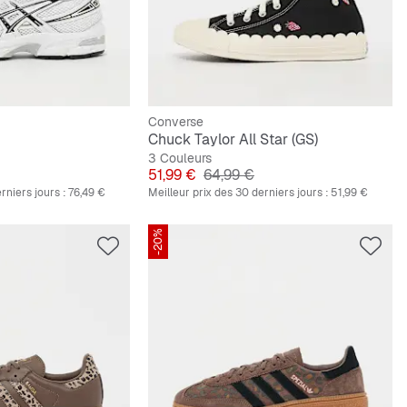
Converse
Chuck Taylor All Star (GS)
3 Couleurs
inal
Prix
Prix original
51,99 €
64,99 €
rniers jours :
76,49 €
Meilleur prix des 30 derniers jours :
51,99 €
-20%