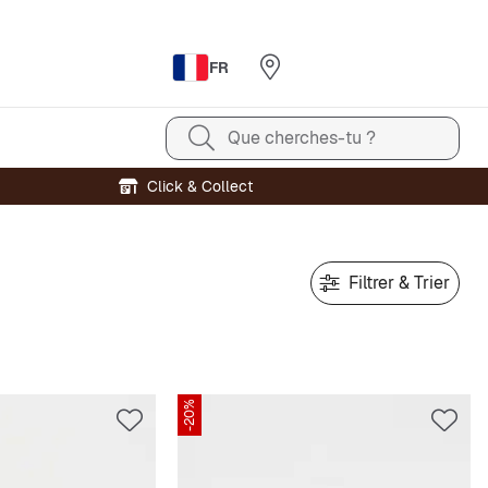
FR
Que cherches-tu ?
Click & Collect
Filtrer & Trier
-20%