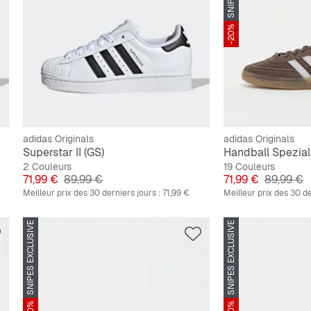
-20%
adidas Originals
adidas Originals
Superstar II (GS)
Handball Spezial
2 Couleurs
19 Couleurs
Prix
Prix original
Prix
Prix origi
71,99 €
89,99 €
71,99 €
89,99 €
Meilleur prix des 30 derniers jours :
71,99 €
Meilleur prix des 30 de
SNIPES EXCLUSIVE
SNIPES EXCLUSIVE
-10%
-10%