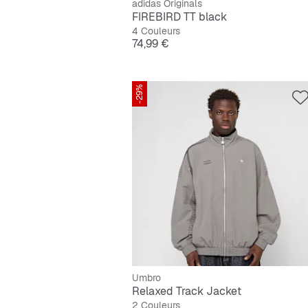
adidas Originals
FIREBIRD TT black
4 Couleurs
Prix
74,99 €
-29%
Umbro
Relaxed Track Jacket
2 Couleurs