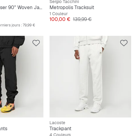
Sergio Tacchini
Mad 90 Pack "Laser 90" Woven Jacket
Metropolis Tracksuit
1 Couleur
ginal
Prix
Prix original
100,00 €
139,99 €
rniers jours :
79,99 €
Lacoste
ants
Trackpant
4 Couleurs