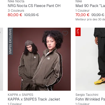
Nike Nocta
Nike
NRG Nocta CS Fleece Pant OH
3 Couleurs
1 Couleur
Prix
Prix original
Prix
Prix ori
80,00 €
109,99 €
70,00 €
99,99 €
Meilleur prix des 30 de
SNIPES EXCLUSIVE
-37%
KAPPA x SNIPES
Sergio Tacchini
KAPPA x SNIPES Track Jacket
Fohn Wrinkled P
1 Couleur
1 Couleur