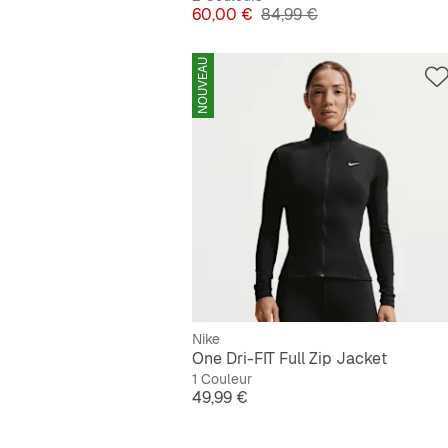
Prix
Prix original
60,00 €
84,99 €
NOUVEAU
Nike
One Dri-FIT Full Zip Jacket
1 Couleur
Prix
49,99 €