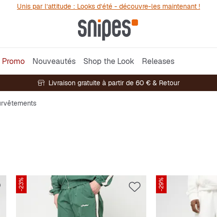
Unis par l’attitude : Looks d’été - découvre-les maintenant !
Promo
Nouveautés
Shop the Look
Releases
Livraison gratuite à partir de 60 € & Retour
rvêtements
-23%
-29%