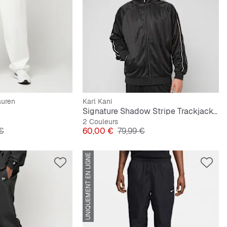
auren
Karl Kani
Signature Shadow Stripe Trackjacket
2 Couleurs
ginal
Prix
Prix original
 €
60,00 €
79,99 €
UNIQUEMENT EN LIGNE