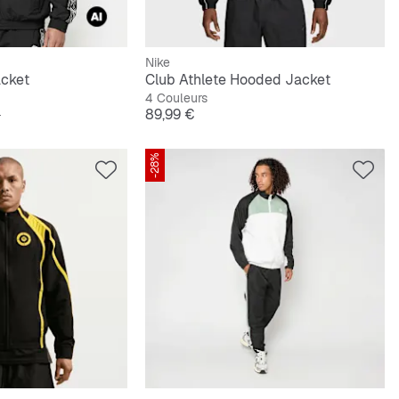
Nike
acket
Club Athlete Hooded Jacket
4 Couleurs
ginal
Prix
€
89,99 €
-28%