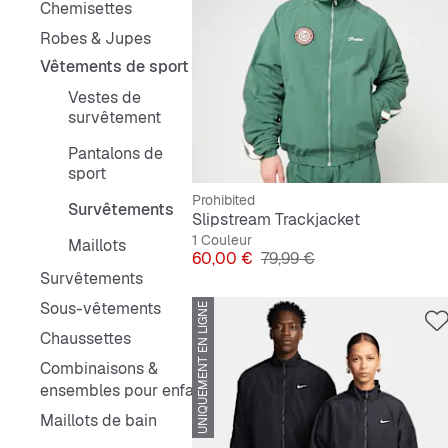
Chemisettes
Robes & Jupes
Vêtements de sport
Vestes de
survêtement
Pantalons de
sport
Prohibited
Survêtements
Slipstream Trackjacket
1 Couleur
Maillots
Prix
Prix original
60,00 €
79,99 €
Survêtements
Sous-vêtements
UNIQUEMENT EN LIGNE
Chaussettes
Combinaisons &
ensembles pour enfants
Maillots de bain