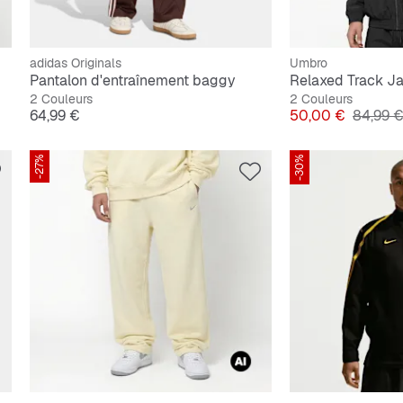
adidas Originals
Umbro
Pantalon d'entraînement baggy
Relaxed Track J
2 Couleurs
2 Couleurs
Prix
Prix
Prix ori
64,99 €
50,00 €
84,99 
-27%
-30%