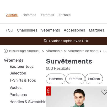
Accueil
Hommes
Femmes
Enfants
PSG
Chaussures
Vêtements
Accessoires
Marques
Livraison rapide avec DHL
Retour
Page d'accueil
Vêtements
Vêtements de sport
Su
Survêtements
Vêtements
Explorer tous
603 Résultats
Sélection
Hommes
Femmes
Enfants
T-Shirts & Tops
Vestes
-25%
Pantalons
Hoodies & Sweatshirts