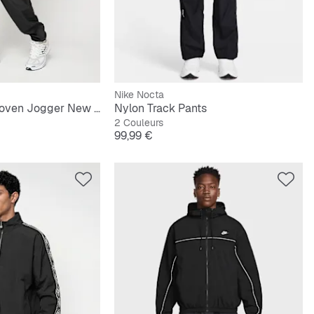
Nike Nocta
MLB Core Plus Woven Jogger New York Yankees
Nylon Track Pants
2 Couleurs
ginal
Prix
99,99 €