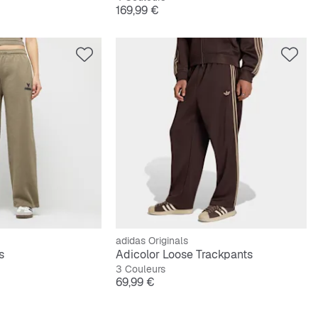
ginal
Prix
169,99 €
adidas Originals
s
Adicolor Loose Trackpants
3 Couleurs
ginal
Prix
69,99 €