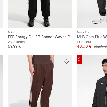
Nike
New Era
FFF Energy Dri-FIT Soccer Woven Pants
2 Couleurs
1 Couleur
Prix
Prix
Prix ori
89,99 €
40,00 €
59,99 €
-41%