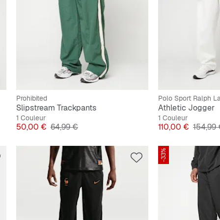
Prohibited
Polo Sport Ralph L
Slipstream Trackpants
Athletic Jogger
1 Couleur
1 Couleur
Prix
Prix original
Prix
Prix ori
50,00 €
64,99 €
110,00 €
154,99
-33%