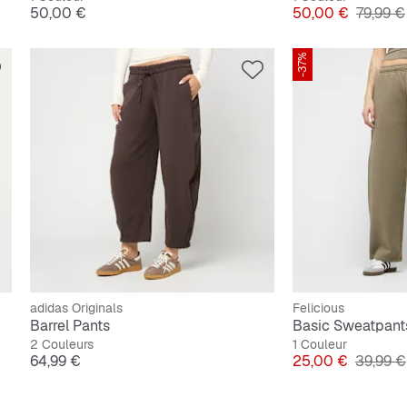
Prix
Prix
Prix ori
50,00 €
50,00 €
79,99 €
-37%
adidas Originals
Felicious
Barrel Pants
Basic Sweatpant
2 Couleurs
1 Couleur
Prix
Prix
Prix ori
64,99 €
25,00 €
39,99 €