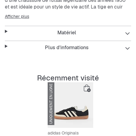
d'une chaussure de futsal légendaire des années 1950
et est idéale pour un style de vie actif. La tige en cuir
souple, la zone des orteils renforcée et la semelle
Afficher plus
extérieure en caoutchouc naturel apportent une touche
rétro et une grande durabilité. Bien sûr, les 3 bandes ne
Matériel
manquent pas pour compléter parfaitement le look
adidas
. Avec son design léger et minimaliste, cette
sneaker est le compagnon parfait pour tous les jours.
Plus d'informations
Récemment visité
Coupe régulière
UNIQUEMENT EN LIGNE
ÉPUISÉ
Lacets
Tige en cuir
Doublure textile
adidas Originals