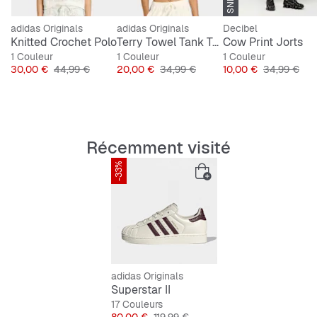
d’assurance. Rejoins le mouvement et laisse ton look en
dire long.
adidas Originals
adidas Originals
Decibel
Knitted Crochet Polo
Terry Towel Tank Top
Cow Print Jorts
1 Couleur
1 Couleur
1 Couleur
Caractéristiques:
Prix
Prix original
Prix
Prix original
Prix
Prix original
30,00 €
44,99 €
20,00 €
34,99 €
10,00 €
34,99 €
Chaussant standard.
Lacets.
Construction Cold Cement.
Récemment visité
-33%
adidas Originals
Superstar II
17 Couleurs
Prix
Prix original