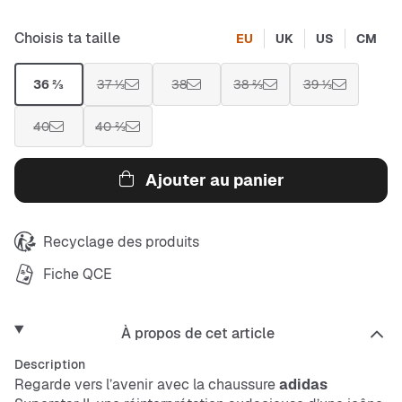
Choisis ta taille
EU
UK
US
CM
36 ⅔
37 ⅓
38
38 ⅔
39 ⅓
40
40 ⅔
Ajouter au panier
Recyclage des produits
Fiche QCE
À propos de cet article
Description
Regarde vers l’avenir avec la chaussure
adidas