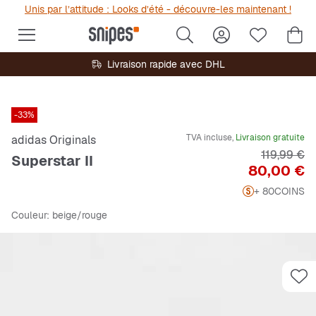
Unis par l’attitude : Looks d’été - découvre-les maintenant !
Livraison rapide avec DHL
-33%
TVA incluse,
Livraison gratuite
adidas Originals
Prix origin
119,99 €
Superstar II
Prix
80,00 €
+ 80
COINS
Couleur
: beige/rouge