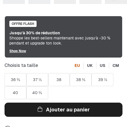
OFFRE FLASH
Jusqu'à 30% de réduction
Shoppe les best-sellers maintenant avec jusqu’à -30 %
pendant et upgrade ton look.
Shop Now
Choisis ta taille
EU
UK
US
CM
36 ⅔
37 ⅓
38
38 ⅔
39 ⅓
40
40 ⅔
Ajouter au panier