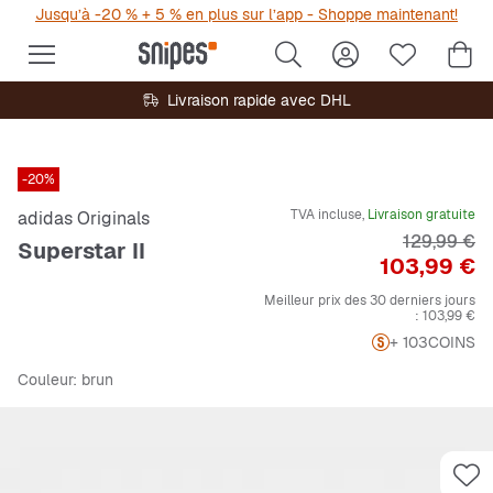
Jusqu’à -20 % + 5 % en plus sur l’app - Shoppe maintenant!
Livraison rapide avec DHL
-20%
TVA incluse,
Livraison gratuite
adidas Originals
Prix origin
129,99 €
Superstar II
Prix
103,99 €
Meilleur prix des 30 derniers jours
:
103,99 €
+ 103
COINS
Couleur
: brun