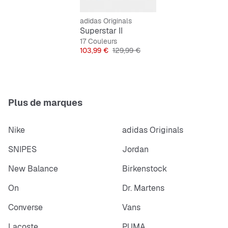
adidas Originals
Superstar II
17 Couleurs
Prix
Prix original
103,99 €
129,99 €
Plus de marques
Nike
adidas Originals
SNIPES
Jordan
New Balance
Birkenstock
On
Dr. Martens
Converse
Vans
Lacoste
PUMA