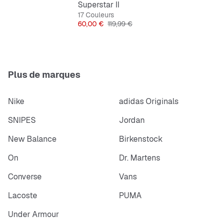
Tige en suède
Superstar II
Semelle de propreté en textile
17 Couleurs
Prix
Prix original
60,00 €
119,99 €
Semelle extérieure en caoutchouc
Bandes en cuir
Plus de marques
Nike
adidas Originals
SNIPES
Jordan
New Balance
Birkenstock
On
Dr. Martens
Converse
Vans
Lacoste
PUMA
Under Armour