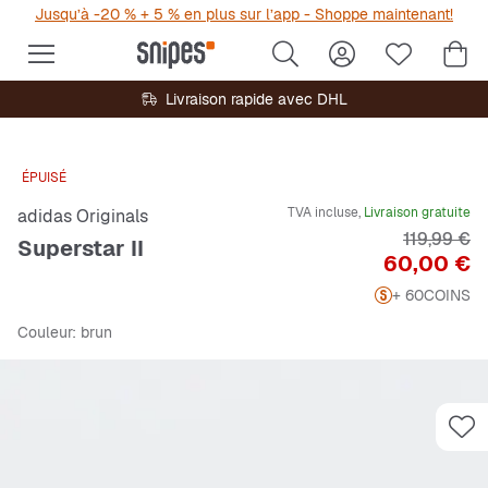
Jusqu’à -20 % + 5 % en plus sur l’app - Shoppe maintenant!
Livraison rapide avec DHL
ÉPUISÉ
TVA incluse,
Livraison gratuite
adidas Originals
Prix origin
119,99 €
Superstar II
Prix
60,00 €
+ 60
COINS
Couleur
: brun