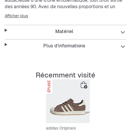
audacieuse d'une icône emblématique, tout droit sortie
des années 90. Avec de nouvelles proportions et un
nouveau look, cette sneaker affiche un style street avec
Afficher plus
une touche de nostalgie. L'iconique shell-toe et les
bandes dentelées demeurent, mais avec une touche
Matériel
moderne qui plaira à celles recherchant confort et style.
Conçue avec une tige en suède, des bandes en cuir et
un patch au talon, cette chaussure offre un chaussant
Plus d'informations
premium qui complète parfaitement n’importe quelle
tenue. La semelle extérieure en gomme offre durabilité
et accroche, ce qui la rend idéale pour une utilisation
quotidienne. Pour une sortie décontractée ou pour te
Récemment visité
démarquer, la chaussure Superstar est ton alliée pour un
ÉPUISÉ
look rebelle mais optimiste. Adopte l'esprit
adidas
Originals et fais briller ton style avec cette sneaker
exclusive.
Features:
Chaussant standard
Lacets
adidas Originals