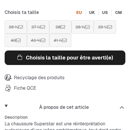
Choisis ta taille
EU
UK
US
CM
36 ⅔
37 ⅓
38
38 ⅔
39 ⅓
40
40 ⅔
41 ⅓
Choisis la taille pour être averti(e)
Recyclage des produits
Fiche QCE
À propos de cet article
Description
La chaussure Superstar est une réinterprétation