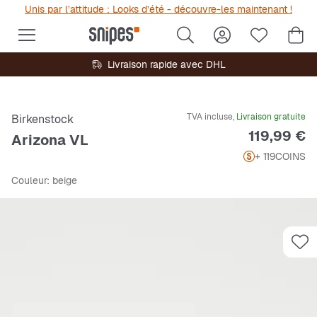
Unis par l’attitude : Looks d’été - découvre-les maintenant !
Livraison rapide avec DHL
TVA incluse,
Livraison gratuite
Birkenstock
Prix
119,99 €
Arizona VL
+ 119
COINS
Couleur
: beige