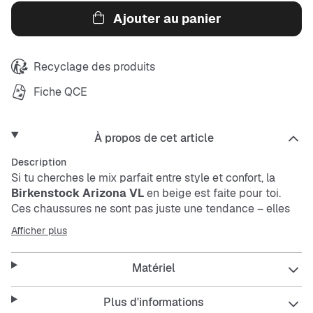
Ajouter au panier
Recyclage des produits
Fiche QCE
À propos de cet article
Description
Si tu cherches le mix parfait entre style et confort, la
Birkenstock Arizona VL
en beige est faite pour toi.
Ces chaussures ne sont pas juste une tendance – elles
sont ton compagnon quotidien pour un style street
Afficher plus
décontracté qui se remarque. Avec leur aspect en cuir
velours et leur boucle stabilisante, tu apportes une
Matériel
touche cool à toutes tes tenues.
Plus d'informations
Parfaites pour te balader en ville ou chiller entre potes,