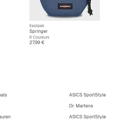
Eastpak
Springer
6 Couleurs
Prix
27,99 €
nals
ASICS SportStyle
Dr. Martens
auren
ASICS SportStyle