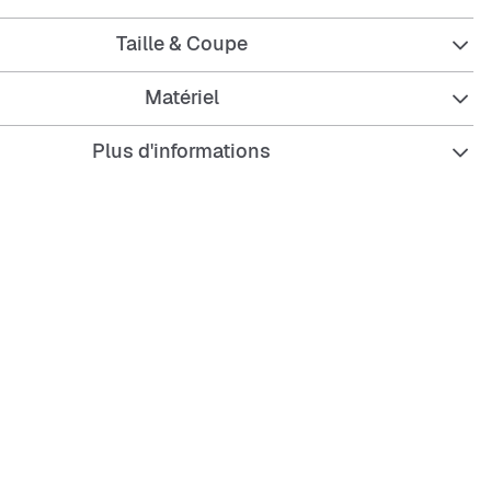
iques :
Taille & Coupe
Matériel
u robuste
Plus d'informations
 entretenir et résistant
réglable pour un ajustement parfait
iment principal pratique avec fermeture éclair