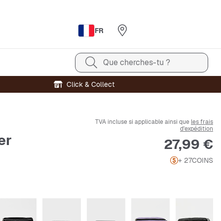
FR
Que cherches-tu ?
Click & Collect
TVA incluse si applicable ainsi que
les frais
d'expédition
er
Prix
27,99 €
+ 27
COINS