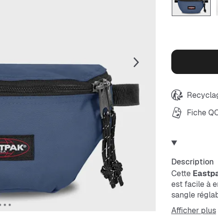
Recyclag
Fiche Q
Description
Cette
Eastp
est facile à 
sangle réglab
essentiels.
Afficher plus