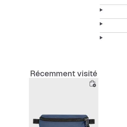
Caractérist
Matéria
Facile à
Sangle 
Récemment visité
Compart