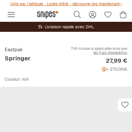
Unis par l’attitude : Looks d’été - découvre-les maintenant !
Livraison rapide avec DHL
TVA incluse si applicable ainsi que
Eastpak
les frais d'expédition
Springer
Prix
27,99 €
+ 27
COINS
Couleur
: noir