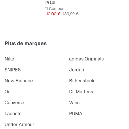
204L
11 Couleurs
Prix
Prix original
110,00 €
139,99 €
Plus de marques
Nike
adidas Originals
SNIPES
Jordan
New Balance
Birkenstock
On
Dr. Martens
Converse
Vans
Lacoste
PUMA
Under Armour