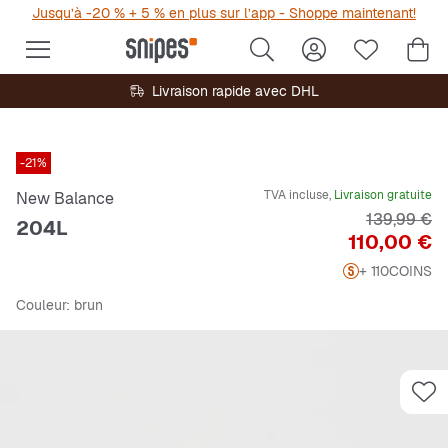
Jusqu’à -20 % + 5 % en plus sur l’app - Shoppe maintenant!
Livraison rapide avec DHL
-21%
TVA incluse,
Livraison gratuite
New Balance
Prix origin
139,99 €
204L
Prix
110,00 €
+ 110
COINS
Couleur
: brun