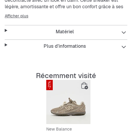
décontracté avec un look en daim. Cette
sneaker
est
légère, amortissante et offre un bon confort grâce à ses
rembourrages. Sa semelle extérieure antidérapante et
Afficher plus
résistante à l’usure la rend solide et facile à entretenir.
Parfaite si tu cherches un confort durable.
Matériel
Features:
Plus d'informations
Matériau léger
Récemment visité
-21%
Semelle intérieure amortissante
Semelle extérieure antidérapante
Look daim
Facile à entretenir et durable
New Balance