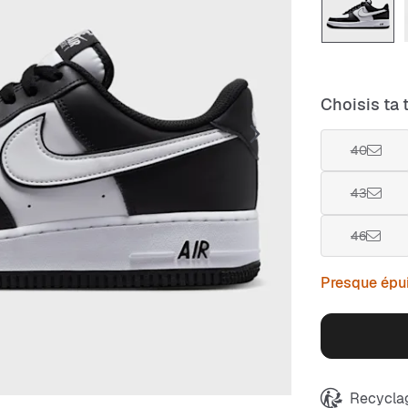
Choisis ta t
40
43
46
Presque épu
Recyclag