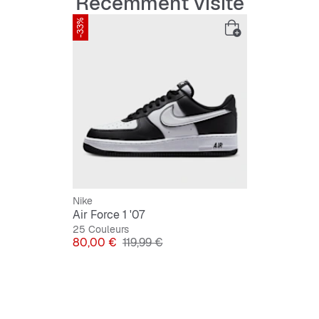
Récemment visité
-33%
Nike
Air Force 1 '07
25 Couleurs
Prix
Prix original
80,00 €
119,99 €