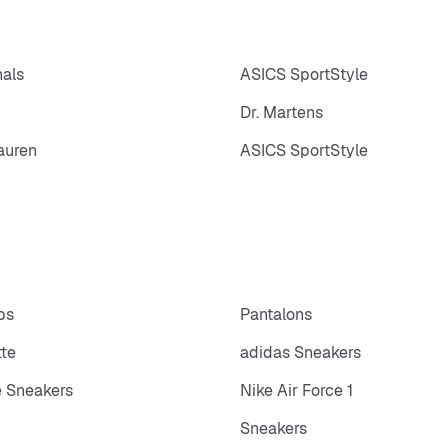
nals
ASICS SportStyle
Dr. Martens
auren
ASICS SportStyle
ps
Pantalons
tte
adidas Sneakers
 Sneakers
Nike Air Force 1
Sneakers