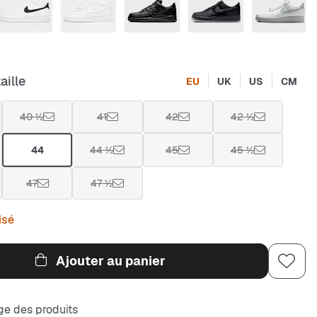
aille
EU
UK
US
CM
40 ½
41
42
42 ½
44
44 ½
45
45 ½
47
47 ½
isé
Ajouter au panier
e des produits