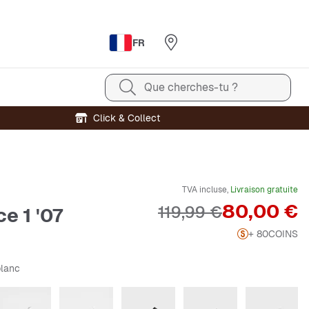
FR
Que cherches-tu ?
Click & Collect
TVA incluse,
Livraison gratuite
Prix
80,00 €
Prix original
119,99 €
ce 1 '07
+ 80
COINS
blanc