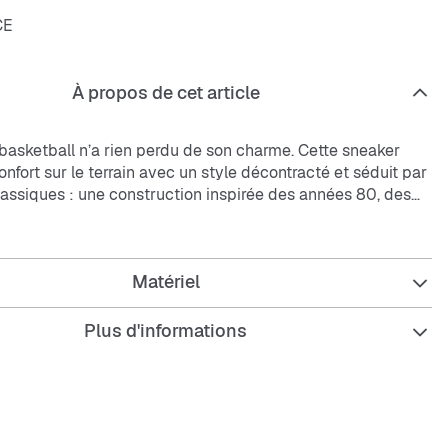
CE
À propos de cet article
 basketball n’a rien perdu de son charme. Cette sneaker
nfort sur le terrain avec un style décontracté et séduit par
lassiques : une construction inspirée des années 80, des
quants et un style basketball pur.
ures robustes, son cuir de qualité et sa semelle cup, cette
Matériel
durabilité et style fluide.
 conçu à l’origine pour le basketball professionnel, garantit
rable. Les rembourrages autour de la cheville et sur la
Plus d'informations
portent une sensation douce à chaque pas.
xtérieure en caoutchouc avec ses cercles pivotants
 de basketball assure adhérence et résistance.
se avec un col rembourré donne un look élégant et un
.