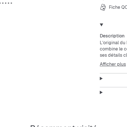
Fiche Q
Description
L’original du
combine le co
ses détails c
éléments mar
Afficher plus
Avec ses cout
sneaker offre 
L’amorti Air,
un confort du
languette ap
La semelle e
traditionnels
La coupe bas
super confort