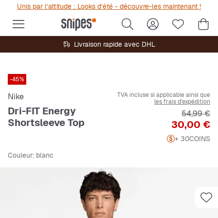
Unis par l’attitude : Looks d’été - découvre-les maintenant !
Livraison rapide avec DHL
-45%
TVA incluse si applicable ainsi que
Nike
les frais d'expédition
Dri-FIT Energy
Prix origi
54,99 €
Shortsleeve Top
Prix
30,00 €
+ 30
COINS
Couleur
: blanc