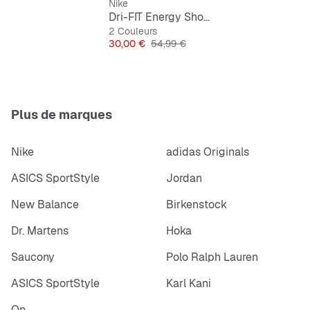
Nike
Dri-FIT Energy Shortsleeve Top
2 Couleurs
Prix
Prix original
30,00 €
54,99 €
Plus de marques
Nike
adidas Originals
ASICS SportStyle
Jordan
New Balance
Birkenstock
Dr. Martens
Hoka
Saucony
Polo Ralph Lauren
ASICS SportStyle
Karl Kani
On