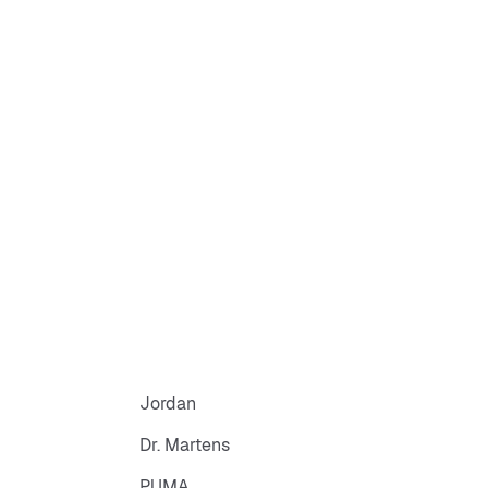
 extérieure plateforme avec profil
noir
e intérieure douce
 extérieure : synthétique
intérieure : textile, synthétique
 extérieure : caoutchouc
Jordan
Dr. Martens
PUMA