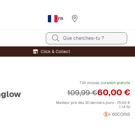
FR
Que cherches-tu ?
Click & Collect
TVA incluse,
Livraison gratuite
Prix
60,00 €
Prix original
109,99 €
nglow
Meilleur prix des 30 derniers jours :
70,00 €
(-14 %)
+ 60
COINS