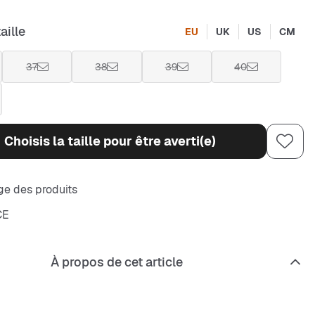
aille
EU
UK
US
CM
37
38
39
40
Choisis la taille pour être averti(e)
e des produits
CE
À propos de cet article