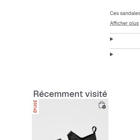
Ces sandales
réglables à v
Afficher plus
tirage. La pa
semelle intér
extérieure pl
dans un color
pour un porté
Features:
Récemment visité
Deux sa
ÉPUISÉ
Partie 
Bride d
Semelle