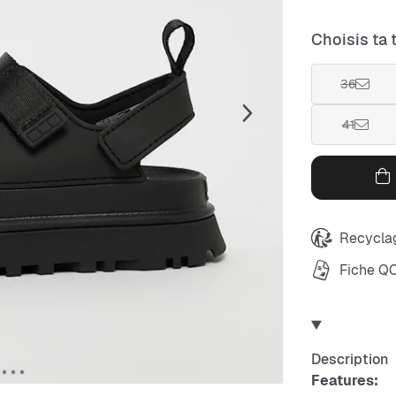
Choisis ta t
36
41
Recyclag
Fiche Q
Description
Features: