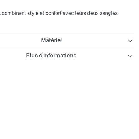
 combinent style et confort avec leurs deux sangles
elcro et une bride de talon ajustable avec languette de
rtie avant ouverte laisse respirer tes pieds, tandis que la
ieure amortissante assure un confort optimal. La semelle
Matériel
ateforme avec profil offre une bonne adhérence, le tout
is noir élégant. L’intérieur est doublé d’un matériau doux
 agréable toute la journée.
Plus d'informations
ngles réglables avec velcro
avant ouverte
e talon réglable avec languette de tirage
 intérieure amortissante