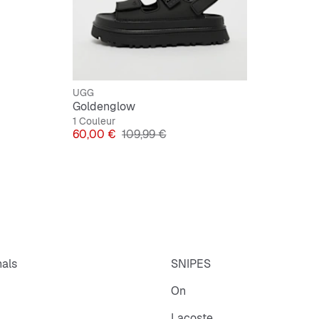
Semelle
Coloris 
Doublur
UGG
Goldenglow
1 Couleur
Prix
Prix original
60,00 €
109,99 €
Matière
Matière 
Semelle
nals
SNIPES
On
Lacoste