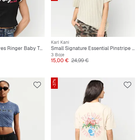
Karl Kani
Sporty Cap Sleeves Ringer Baby Tee
Small Signature Essential Pinstripe OS Tee
3 Boje
lna cijena
Cijena
Originalna cijena
15,00 €
24,99 €
-37%