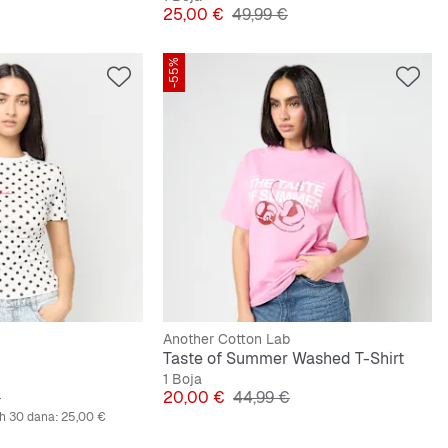
lna cijena
Cijena
Originalna cijena
25,00 €
49,99 €
-55%
Another Cotton Lab
Taste of Summer Washed T-Shirt
1 Boja
lna cijena
Cijena
Originalna cijena
€
20,00 €
44,99 €
ih 30 dana:
25,00 €