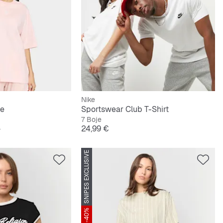
Nike
ee
Sportswear Club T-Shirt
7 Boje
lna cijena
Cijena
€
24,99 €
SNIPES EXCLUSIVE
-40%