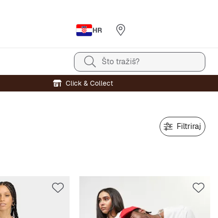
HR
Što tražiš?
Click & Collect
Filtriraj