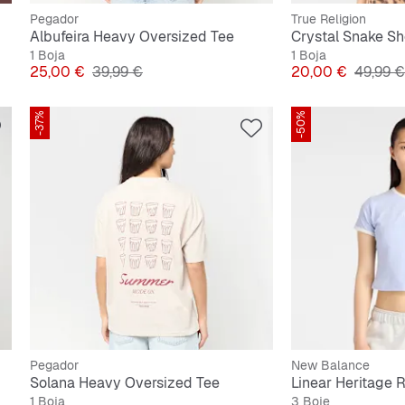
Pegador
True Religion
Albufeira Heavy Oversized Tee
Crystal Snake Sh
1 Boja
1 Boja
Cijena
Originalna cijena
Cijena
Origina
25,00 €
39,99 €
20,00 €
49,99 €
-37%
-50%
Pegador
New Balance
Solana Heavy Oversized Tee
Linear Heritage R
1 Boja
3 Boje