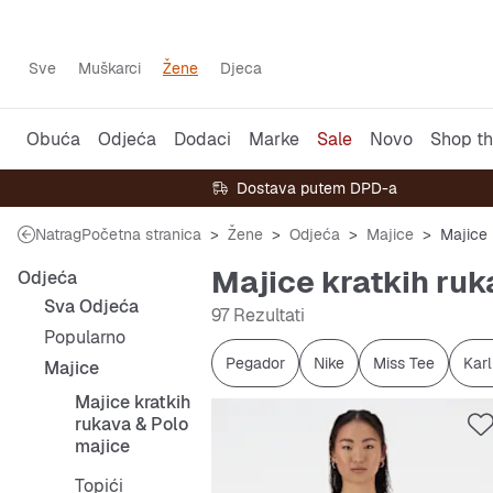
Sve
Muškarci
Žene
Djeca
Obuća
Odjeća
Dodaci
Marke
Sale
Novo
Shop th
Dostava putem DPD-a
Natrag
Početna stranica
Žene
Odjeća
Majice
Majice 
Majice kratkih ruk
Odjeća
Sva Odjeća
97 Rezultati
Popularno
Pegador
Nike
Miss Tee
Karl
Majice
Majice kratkih
rukava & Polo
majice
Topići