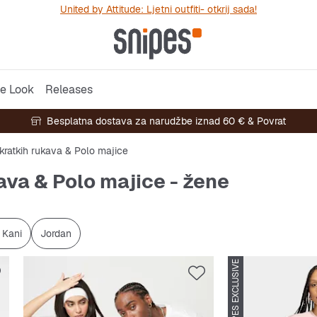
United by Attitude: Ljetni outfiti- otkrij sada!
e Look
Releases
Besplatna dostava za narudžbe iznad 60 € & Povrat
kratkih rukava & Polo majice
ava & Polo majice - žene
 Kani
Jordan
SNIPES EXCLUSIVE