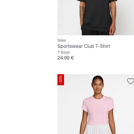
Nike
Sportswear Club T-Shirt
7 Boje
Cijena
24,99 €
-33%