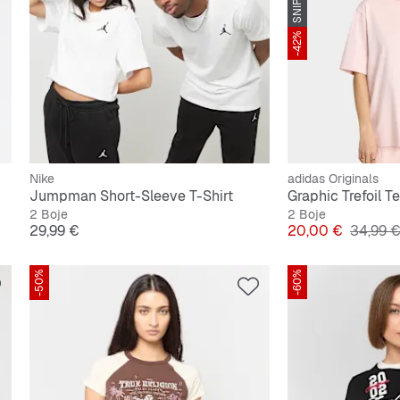
-42%
Nike
adidas Originals
Jumpman Short-Sleeve T-Shirt
Graphic Trefoil T
2 Boje
2 Boje
Cijena
Cijena
Origina
29,99 €
20,00 €
34,99 
-50%
-60%