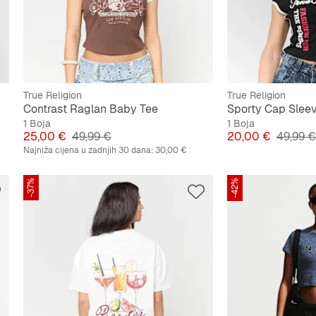
True Religion
True Religion
Contrast Raglan Baby Tee
1 Boja
1 Boja
Cijena
Originalna cijena
Cijena
Origina
25,00 €
49,99 €
20,00 €
49,99 €
Najniža cijena u zadnjih 30 dana:
30,00 €
-37%
-42%