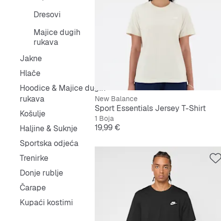
Dresovi
Majice dugih
rukava
Jakne
Hlače
Hoodice & Majice dugih
rukava
New Balance
Sport Essentials Jersey T-Shirt
Košulje
1 Boja
Cijena
19,99 €
Haljine & Suknje
Sportska odjeća
Trenirke
Donje rublje
Čarape
Kupaći kostimi