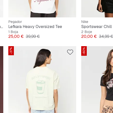
Pegador
Nike
Sportswear Chill Knit Cropped T-Shirt
Lefkara Heavy Oversized Tee
1 Boja
2 Boje
Cijena
Originalna cijena
Cijena
Origina
25,00 €
39,99 €
20,00 €
34,99 
-37%
-60%