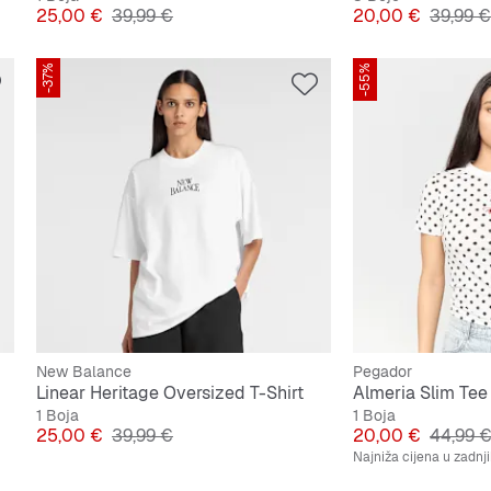
Cijena
Originalna cijena
Cijena
Origina
25,00 €
39,99 €
20,00 €
39,99 €
-37%
-55%
New Balance
Pegador
Linear Heritage Oversized T-Shirt
Almeria Slim Tee
1 Boja
1 Boja
Cijena
Originalna cijena
Cijena
Origina
25,00 €
39,99 €
20,00 €
44,99 
Najniža cijena u zadnj