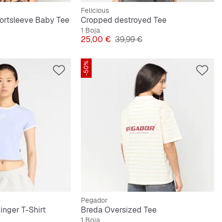
Felicious
ortsleeve Baby Tee
Cropped destroyed Tee
1 Boja
lna cijena
Cijena
Originalna cijena
25,00 €
39,99 €
-50%
Pegador
inger T-Shirt
Breda Oversized Tee
1 Boja