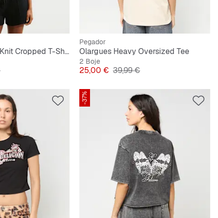
Pegador
Sportswear Chill Knit Cropped T-Shirt
Olargues Heavy Oversized Tee
2 Boje
lna cijena
Cijena
Originalna cijena
€
25,00 €
39,99 €
-37%