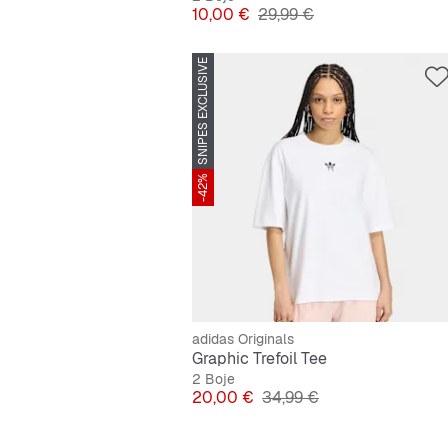
Cijena
Originalna cijena
10,00 €
29,99 €
SNIPES EXCLUSIVE
-42%
adidas Originals
Graphic Trefoil Tee
2 Boje
Cijena
Originalna cijena
20,00 €
34,99 €