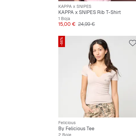
KAPPA x SNIPES
KAPPA x SNIPES Rib T-Shirt
1 Boja
Cijena
Originalna cijena
15,00 €
24,99 €
-66%
Felicious
By Felicious Tee
2 Boje