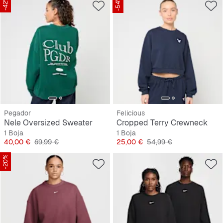
-42%
-54%
Pegador
Felicious
Nele Oversized Sweater
Cropped Terry Crewneck
1 Boja
1 Boja
Cijena
Originalna cijena
Cijena
Originalna cijena
40,00 €
69,99 €
25,00 €
54,99 €
-20%