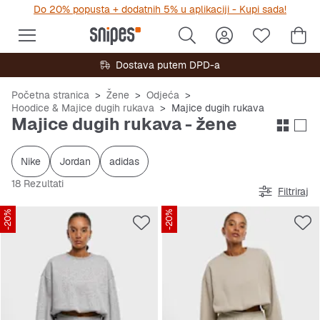
Do 20% popusta + dodatnih 5% u aplikaciji - Kupi sada!
Dostava putem DPD-a
Početna stranica
Žene
Odjeća
Hoodice & Majice dugih rukava
Majice dugih rukava
Majice dugih rukava - žene
Nike
Jordan
adidas
18 Rezultati
Filtriraj
-20%
-20%