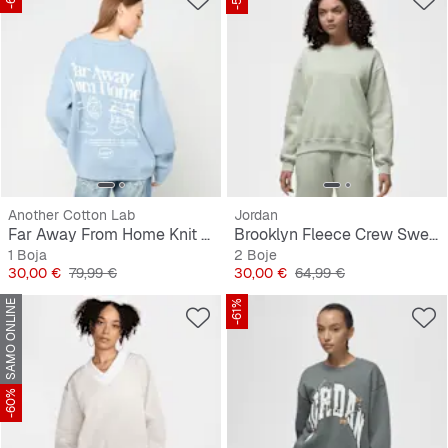
Another Cotton Lab
Jordan
Far Away From Home Knit Sweater
Brooklyn Fleece Crew Sweatshirt
1 Boja
2 Boje
Cijena
Originalna cijena
Cijena
Originalna cijena
30,00 €
79,99 €
30,00 €
64,99 €
SAMO ONLINE
-61%
-60%