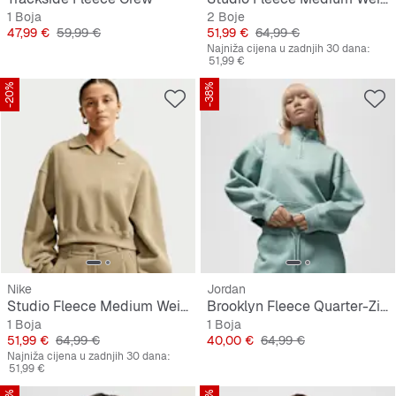
1 Boja
2 Boje
Cijena
Originalna cijena
Cijena
Originalna cijena
47,99 €
59,99 €
51,99 €
64,99 €
Najniža cijena u zadnjih 30 dana:
51,99 €
-20%
-38%
Nike
Jordan
Studio Fleece Medium Weight Oversized Crop Polo
Brooklyn Fleece Quarter-Zip Top
1 Boja
1 Boja
Cijena
Originalna cijena
Cijena
Originalna cijena
51,99 €
64,99 €
40,00 €
64,99 €
Najniža cijena u zadnjih 30 dana:
51,99 €