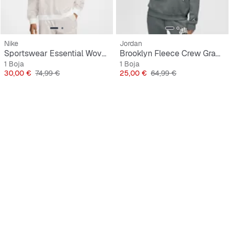
Nike
Jordan
Sportswear Essential Woven UV Longsleeve Vneck Crew
Brooklyn Fleece Crew Graphics
1 Boja
1 Boja
Cijena
Originalna cijena
Cijena
Originalna cijena
30,00 €
74,99 €
25,00 €
64,99 €