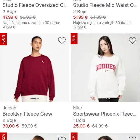
Studio Fleece Oversized Cropped Crew
Studio Fleece Mid Waist Oversized Crop Quarter Zip
2 Boje
2 Boje
Cijena
Originalna cijena
Cijena
Originalna cijena
47,99 €
59,99 €
51,99 €
64,99 €
Najniža cijena u zadnjih 30 dana:
Najniža cijena u zadnjih 30 dana:
47,99 €
51,99 €
-50%
-61%
Jordan
Nike
Brooklyn Fleece Crew
Sportswear Phoenix Fleece Oversize Sweatshirt
2 Boje
1 Boja
Cijena
Originalna cijena
Cijena
Originalna cijena
30,00 €
59,99 €
25,00 €
64,99 €
-62%
-53%