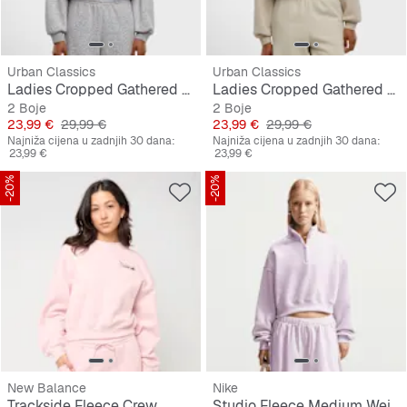
Urban Classics
Urban Classics
Ladies Cropped Gathered Sweatshirt
Ladies Cropped Gathered Sweatshirt
2 Boje
2 Boje
Cijena
Originalna cijena
Cijena
Originalna cijena
23,99 €
29,99 €
23,99 €
29,99 €
Najniža cijena u zadnjih 30 dana:
Najniža cijena u zadnjih 30 dana:
23,99 €
23,99 €
-20%
-20%
New Balance
Nike
Trackside Fleece Crew
Studio Fleece Medium Weight Oversized 1/4-Zip Cropped Top