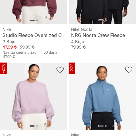
Nike
Nike Nocta
Studio Fleece Oversized Cropped Crew
NRG Nocta Crew Fleece
2 Boje
4 Boje
Cijena
Originalna cijena
Cijena
47,99 €
59,99 €
79,99 €
Najniža cijena u zadnjih 30 dana:
47,99 €
-20%
-20%
Nike
Nike