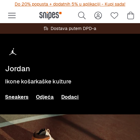
Do 20% popusta + dodatnih 5% u aplikaciji - Kupi sada!
Dostava putem DPD-a
Jordan
Ikone košarkaške kulture
Sneakers
Odjeća
Dodaci