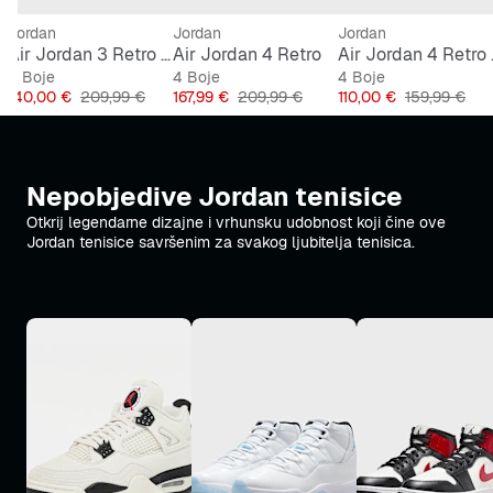
Jordan
Jordan
Jordan
 4 Retro (GS)
Air Jordan 3 Retro OG "World's Best Dad"
Air Jordan 4 Retro
Air Jord
3 Boje
4 Boje
4 Boje
Cijena
Originalna cijena
Cijena
Originalna cijena
Cijena
Originalna c
140,00 €
209,99 €
167,99 €
209,99 €
110,00 €
159,99 €
Nepobjedive Jordan tenisice
Otkrij legendarne dizajne i vrhunsku udobnost koji čine ove
Jordan tenisice savršenim za svakog ljubitelja tenisica.