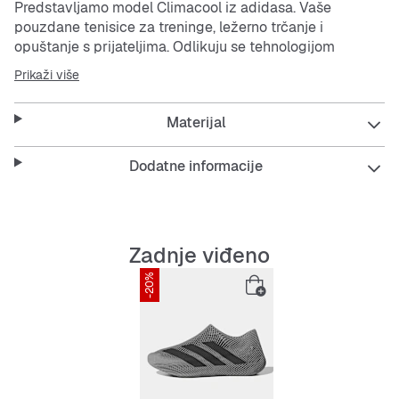
Predstavljamo model Climacool iz adidasa. Vaše
pouzdane tenisice za treninge, ležerno trčanje i
opuštanje s prijateljima. Odlikuju se tehnologijom
Climacool. Svježina. Suhoća. Spremnost. Prozračni
Prikaži više
materijali i otvorene konstrukcije održavaju vaša stopala
u svježini i suhoći.
Materijal
Sintetičko gornjište i potplat osiguravaju udobnost dok
konstrukcija Cold Cement dodaje izdržljivost. S klasične
Dodatne informacije
tri crte duž strana i logotipom tri pruge na jeziku, ove su
tenisice spoj stila, udobnosti i funkcionalnosti. Nosite ih i
privlačite poglede gdje god idete.
Zadnje viđeno
Značajke:
-20%
Standardni kalup
Tehnologija CLIMACOOL