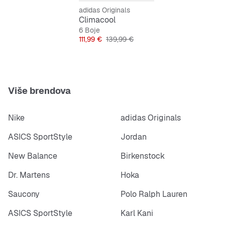
adidas Originals
Climacool
6 Boje
Cijena
Originalna cijena
111,99 €
139,99 €
Više brendova
Nike
adidas Originals
ASICS SportStyle
Jordan
New Balance
Birkenstock
Dr. Martens
Hoka
Saucony
Polo Ralph Lauren
ASICS SportStyle
Karl Kani