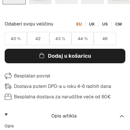
Odaberi svoju veličinu
EU
UK
US
CM
40 ⅔
42
43 ⅓
44 ⅔
46
Dodaj u košaricu
Besplatan povrat
Dostava putem DPD-a u roku 4-6 radnih dana
Besplatna dostava za narudžbe veće od 60€
Opis artikla
Opis