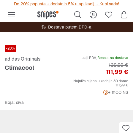
Do 20% popusta + dodatnih 5% u aplikaciji - Kupi sada!
Dostava putem DPD-a
-20%
uklj. PDV,
Besplatna dostava
adidas Originals
Originalna 
139,99 €
Climacool
Cijena
111,99 €
Najniža cijena u zadnjih 30 dana:
111,99 €
+ 111
COINS
Boja
: siva