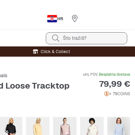
HR
Što tražiš?
Click & Collect
uklj. PDV,
Besplatna dostava
nals
Cijena
79,99 €
rd Loose Tracktop
+ 79
COINS