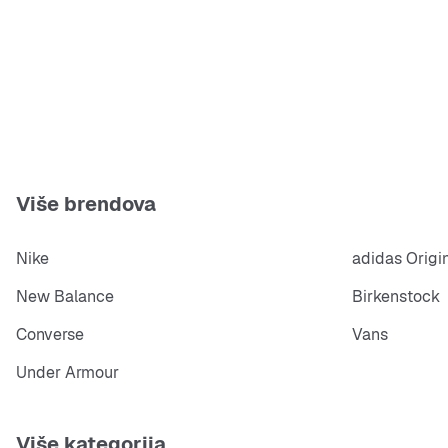
Više brendova
Nike
adidas Origi
New Balance
Birkenstock
Converse
Vans
Under Armour
Više kategorija