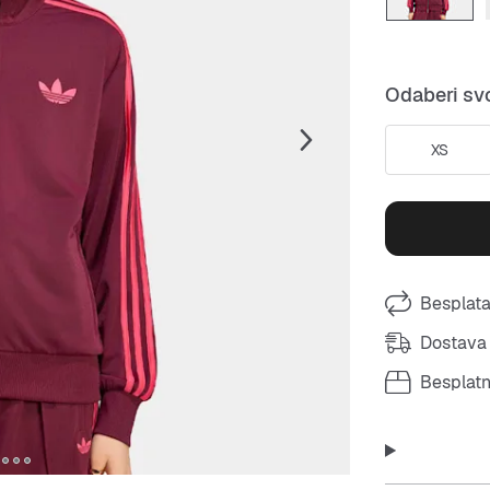
Odaberi svo
XS
Besplata
Dostava 
Besplat