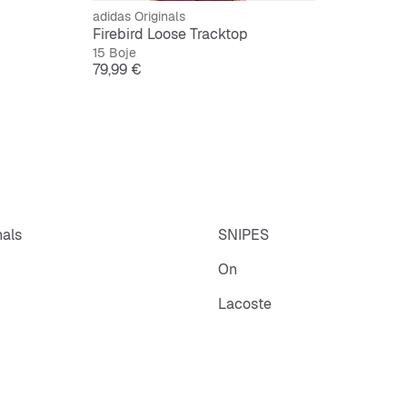
adidas Originals
Firebird Loose Tracktop
15 Boje
Cijena
79,99 €
nals
SNIPES
On
Lacoste