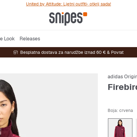
United by Attitude: Ljetni outfiti- otkrij sada!
e Look
Releases
Besplatna dostava za narudžbe iznad 60 € & Povrat
adidas Origi
Firebi
Boja
: crvena