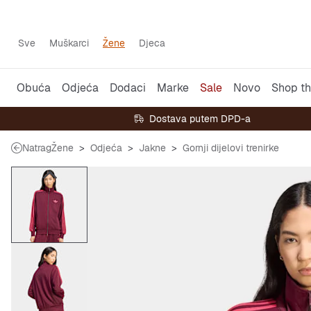
Sve
Muškarci
Žene
Djeca
Obuća
Odjeća
Dodaci
Marke
Sale
Novo
Shop th
Dostava putem DPD-a
Natrag
Žene
Odjeća
Jakne
Gornji dijelovi trenirke