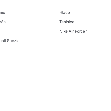
nje
Hlače
eća
Tenisice
Nike Air Force 1
all Spezial