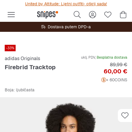
United by Attitude: Ljetni outfiti- otkrij sada!
Dostava putem DPD-a
-33%
uklj. PDV,
Besplatna dostava
adidas Originals
Originalna
89,99 €
Firebrid Tracktop
Cijena
60,00 €
+ 60
COINS
Boja
: ljubičasta