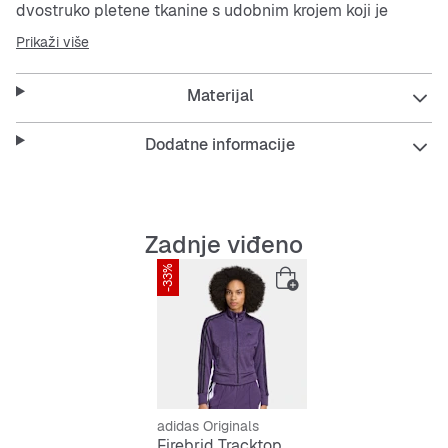
dvostruko pletene tkanine s udobnim krojem koji je
savršen za slojevito oblačenje. Uparite ga s
Prikaži više
odgovarajućim hlačama za upotpunjen izgled koji
podsjeća na retro sportski stil ili ga nosite s omiljenim
Materijal
trapericama za opušteniji stil.
Značajke:
Dodatne informacije
Klasičan kroj
Patentni zatvarač cijelom duljinom sprijeda
Zadnje viđeno
-33%
adidas Originals
Firebrid Tracktop