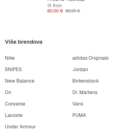
15 Boje
Cijena
Originalna cijena
60,00 €
89,99 €
Više brendova
Nike
adidas Originals
SNIPES
Jordan
New Balance
Birkenstock
On
Dr. Martens
Converse
Vans
Lacoste
PUMA
Under Armour