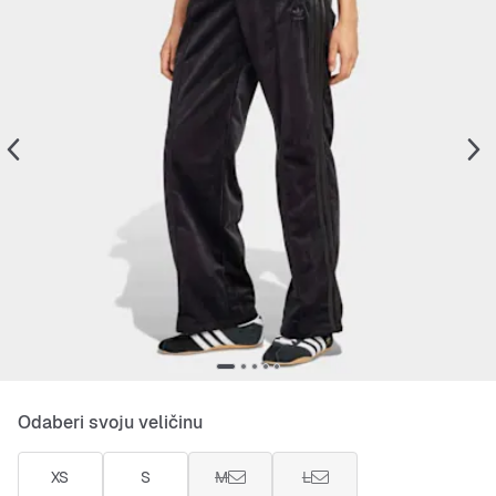
Odaberi svoju veličinu
XS
S
M
L