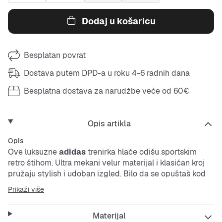
Dodaj u košaricu
Besplatan povrat
Dostava putem DPD-a u roku 4-6 radnih dana
Besplatna dostava za narudžbe veće od 60€
Opis artikla
Opis
Ove luksuzne
adidas
trenirka hlače odišu sportskim
retro štihom. Ultra mekani velur materijal i klasičan kroj
pružaju stylish i udoban izgled. Bilo da se opuštaš kod
kuće ili si u pokretu, ove ležerne hlače su uvijek pravi
Prikaži više
izbor.
Materijal