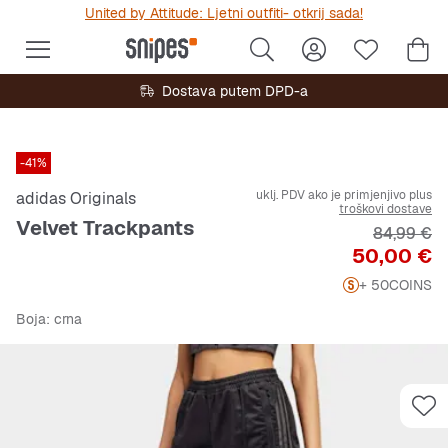
United by Attitude: Ljetni outfiti- otkrij sada!
Dostava putem DPD-a
-41%
uklj. PDV ako je primjenjivo plus
adidas Originals
troškovi dostave
Velvet Trackpants
Originalna
84,99 €
Cijena
50,00 €
+ 50
COINS
Boja
: crna