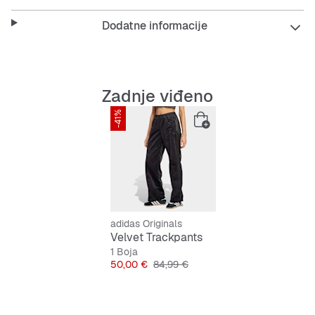
Features:
Dodatne informacije
Regularan kroj
Zadnje viđeno
Pojas s vezicom
-41%
100% poliester (recikliran)
adidas Originals
Velvet Trackpants
1 Boja
Cijena
Originalna cijena
50,00 €
84,99 €