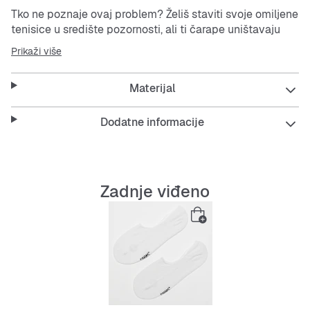
Tko ne poznaje ovaj problem? Želiš staviti svoje omiljene
tenisice u središte pozornosti, ali ti čarape uništavaju
estetiku, ali bez njih naravno ne ide. Nevidljive stopalice
Prikaži više
marke SNIPES idealno su rješenje za to. Apsolutna
udobnost nošenja i nula posto vidljivosti. Ove lijepe
Materijal
čarape izvlače najbolje iz tvojih tenisica.
Dodatne informacije
Značajke:
u pakiranju od tri para
silikonske trake
Zadnje viđeno
nevidljive u obući
visoka udobnost nošenja
otisak SNIPES
Materijal: 65% pamuk, 32% poliamid, 3% elastan