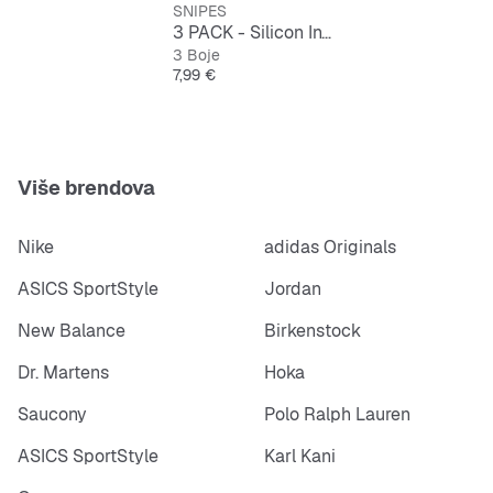
SNIPES
3 PACK - Silicon Invisible
3 Boje
Cijena
7,99 €
Više brendova
Nike
adidas Originals
ASICS SportStyle
Jordan
New Balance
Birkenstock
Dr. Martens
Hoka
Saucony
Polo Ralph Lauren
ASICS SportStyle
Karl Kani