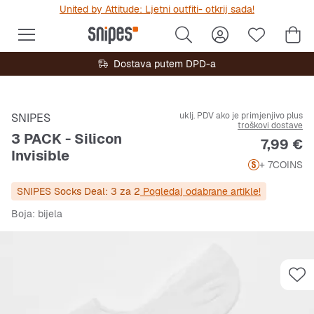
United by Attitude: Ljetni outfiti- otkrij sada!
Dostava putem DPD-a
uklj. PDV ako je primjenjivo plus
SNIPES
troškovi dostave
3 PACK - Silicon
Cijena
7,99 €
Invisible
+ 7
COINS
SNIPES Socks Deal: 3 za 2
Pogledaj odabrane artikle!
Boja
: bijela