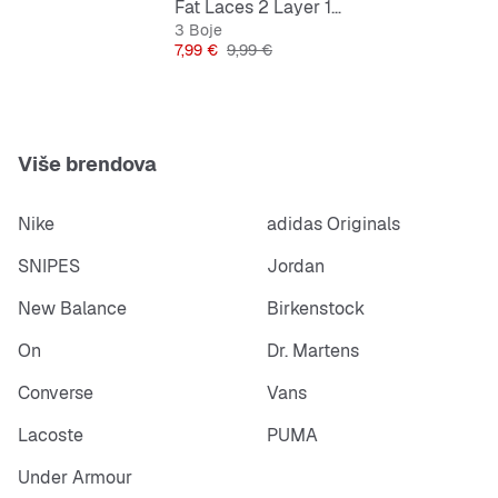
Fat Laces 2 Layer 140cm
3 Boje
Cijena
Originalna cijena
7,99 €
9,99 €
Više brendova
Nike
adidas Originals
SNIPES
Jordan
New Balance
Birkenstock
On
Dr. Martens
Converse
Vans
Lacoste
PUMA
Under Armour