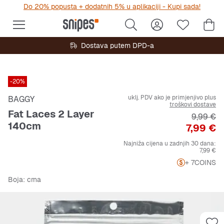
Do 20% popusta + dodatnih 5% u aplikaciji - Kupi sada!
Dostava putem DPD-a
-20%
uklj. PDV ako je primjenjivo plus
BAGGY
troškovi dostave
Fat Laces 2 Layer
Original
9,99 €
140cm
Cijena
7,99 €
Najniža cijena u zadnjih 30 dana:
7,99 €
+ 7
COINS
Boja
: crna