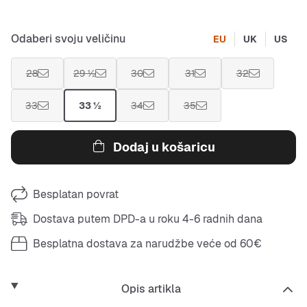
Odaberi svoju veličinu
EU
UK
US
28
29 ½
30
31
32
33
33 ½
34
35
Dodaj u košaricu
Besplatan povrat
Dostava putem DPD-a u roku 4-6 radnih dana
Besplatna dostava za narudžbe veće od 60€
Opis artikla