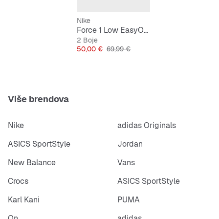
Nike
Force 1 Low EasyOn Djeca
2 Boje
Cijena
Originalna cijena
50,00 €
69,99 €
Više brendova
Nike
adidas Originals
ASICS SportStyle
Jordan
New Balance
Vans
Crocs
ASICS SportStyle
Karl Kani
PUMA
On
adidas