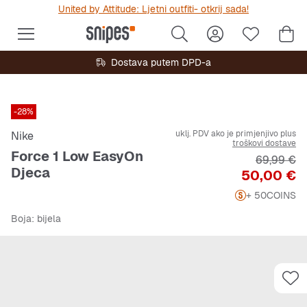
United by Attitude: Ljetni outfiti- otkrij sada!
Dostava putem DPD-a
-28%
uklj. PDV ako je primjenjivo plus
Nike
troškovi dostave
Force 1 Low EasyOn
Originalna
69,99 €
Djeca
Cijena
50,00 €
+ 50
COINS
Boja
: bijela