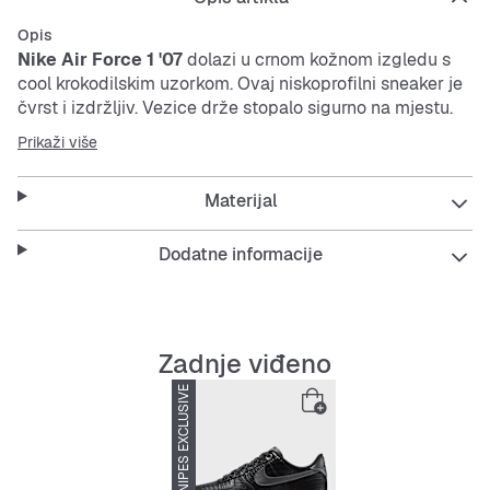
Opis
Nike
Air Force 1 '07
dolazi u crnom kožnom izgledu s
cool krokodilskim uzorkom. Ovaj niskoprofilni
sneaker
je
čvrst i izdržljiv. Vezice drže stopalo sigurno na mjestu.
Vječni klasik koji tvoj stil čini opuštenim.
Prikaži više
Features:
Materijal
Dodatne informacije
Čvrst kožni izgled s krokodilskim uzorkom
Niskoprofilni dizajn za veću slobodu pokreta
Zadnje viđeno
SNIPES EXCLUSIVE
-20%
Stabilna i izdržljiva izrada
Klasican vezni sustav