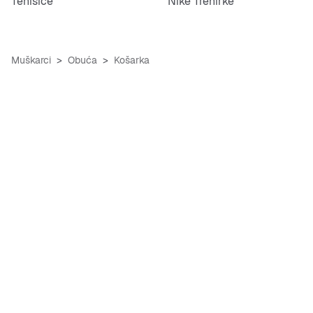
Tenisice
Nike Trenirke
Muškarci
Obuća
Košarka