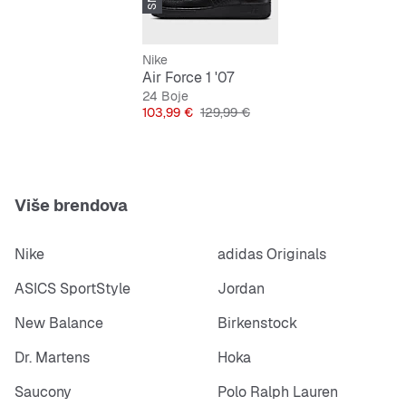
Potpuno crna boja za svestran izgled
Nike
Air Force 1 '07
24 Boje
Cijena
Originalna cijena
103,99 €
129,99 €
Više brendova
Nike
adidas Originals
ASICS SportStyle
Jordan
New Balance
Birkenstock
Dr. Martens
Hoka
Saucony
Polo Ralph Lauren