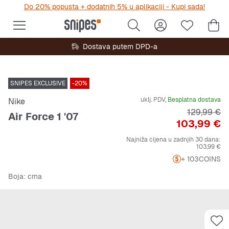
Do 20% popusta + dodatnih 5% u aplikaciji - Kupi sada!
Dostava putem DPD-a
SNIPES EXCLUSIVE
-20%
uklj. PDV,
Besplatna dostava
Nike
Originalna 
129,99 €
Air Force 1 '07
Cijena
103,99 €
Najniža cijena u zadnjih 30 dana:
103,99 €
+ 103
COINS
Boja
: crna