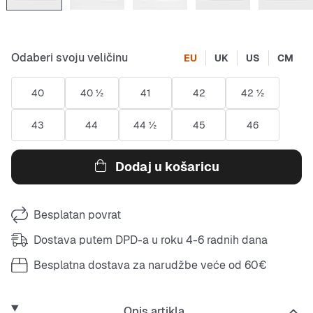
Odaberi svoju veličinu
EU
UK
US
CM
40
40 ½
41
42
42 ½
43
44
44 ½
45
46
Dodaj u košaricu
Besplatan povrat
Dostava putem DPD-a u roku 4-6 radnih dana
Besplatna dostava za narudžbe veće od 60€
Opis artikla