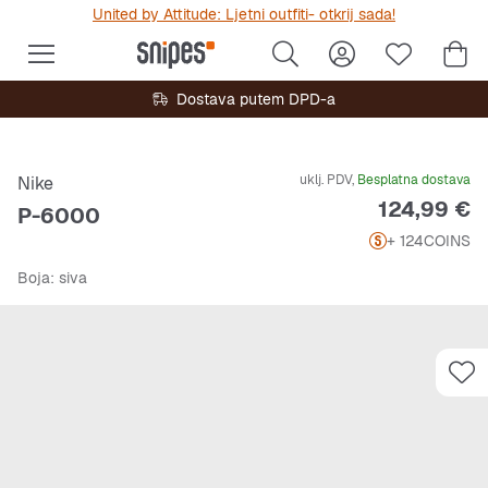
United by Attitude: Ljetni outfiti- otkrij sada!
Dostava putem DPD-a
uklj. PDV,
Besplatna dostava
Nike
Cijena
124,99 €
P-6000
+ 124
COINS
Boja
: siva