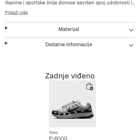
tkanine i sportske linije donose savršen spoj udobnosti i
izgleda ranih 2000-ih koji plijeni poglede.
Prikaži više
Pjenasti srednji potplat pruža povišen izgled nadahnut
Materijal
stazom i mekano ojastučenje.
Retro dizajn nadahnut je modelima Nike Pegasus 25 i
Nike Pegasus 2006.
Dodatne informacije
Tekstilni s kožom i sintetički nadslojevi održavaju
rashlađenost stopala i osiguravaju strukturu.
Zadnje viđeno
Nike
P-6000