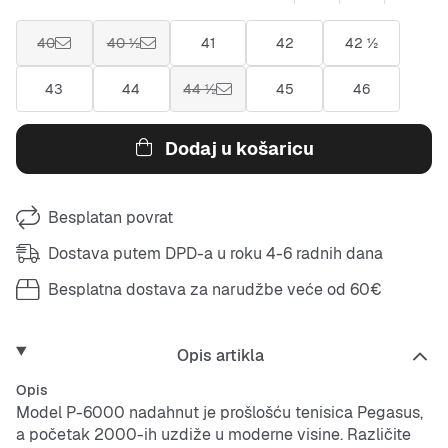
40
40 ½
41
42
42 ½
43
44
44 ½
45
46
Dodaj u košaricu
Besplatan povrat
Dostava putem DPD-a u roku 4-6 radnih dana
Besplatna dostava za narudžbe veće od 60€
Opis artikla
Opis
Model P-6000 nadahnut je prošlošću tenisica Pegasus,
a početak 2000-ih uzdiže u moderne visine. Različite