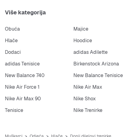
Više kategorija
Obuća
Majice
Hlače
Hoodice
Dodaci
adidas Adilette
adidas Tenisice
Birkenstock Arizona
New Balance 740
New Balance Tenisice
Nike Air Force 1
Nike Air Max
Nike Air Max 90
Nike Shox
Tenisice
Nike Trenirke
Muškarci
Odjeća
Hlače
Donji dijelovi trenirke