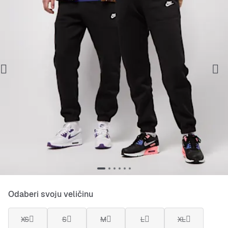
Odaberi svoju veličinu
XS
S
M
L
XL