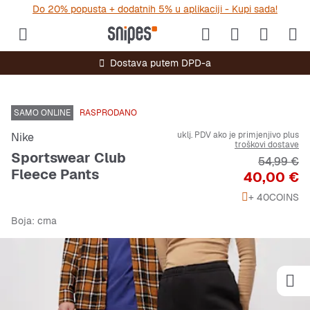
Do 20% popusta + dodatnih 5% u aplikaciji - Kupi sada!
Dostava putem DPD-a
SAMO ONLINE
RASPRODANO
uklj. PDV ako je primjenjivo plus
Nike
troškovi dostave
Sportswear Club
Originalna
54,99 €
Fleece Pants
Cijena
40,00 €
+ 40
COINS
Boja
: crna