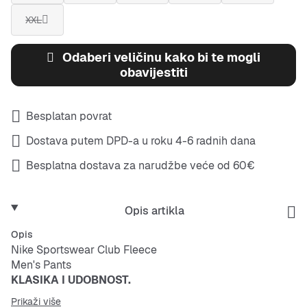
XXL
Odaberi veličinu kako bi te mogli
obavijestiti
Besplatan povrat
Dostava putem DPD-a u roku 4-6 radnih dana
Besplatna dostava za narudžbe veće od 60€
Opis artikla
Opis
Nike Sportswear Club Fleece
Men's Pants
KLASIKA I UDOBNOST.
Hlače od flisa Nike Sportswear Club kombiniraju
Prikaži više