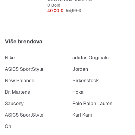
Uvezeno
0 Boje
Cijena
Originalna cijena
40,00 €
54,99 €
Napomena: postotci materijala mogu se razlikovati
ovisno o tvornici. Stvarne udjele potražite na
etiketi.
Više brendova
Nike
adidas Originals
ASICS SportStyle
Jordan
New Balance
Birkenstock
Dr. Martens
Hoka
Saucony
Polo Ralph Lauren
ASICS SportStyle
Karl Kani
On