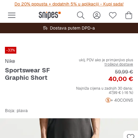
Do 20% popusta + dodatnih 5% u aplikaciji - Kupi sada!
Dostava putem DPD-a
-33%
uklj. PDV ako je primjenjivo plus
Nike
troškovi dostave
Sportswear SF
Originalna
59,99 €
Graphic Short
Cijena
40,00 €
Najniža cijena u zadnjih 30 dana:
47,99 €
(-16 %)
+ 40
COINS
Boja
: plava