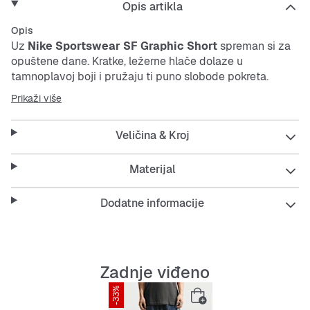
Opis artikla
Opis
Uz
Nike Sportswear SF Graphic Short
spreman si za
opuštene dane. Kratke, ležerne hlače dolaze u
tamnoplavoj boji i pružaju ti puno slobode pokreta.
Izdržljiv materijal ih čini jednostavnima za održavanje i
Prikaži više
dugotrajnima – savršene za svaki dan.
Veličina & Kroj
Features:
Materijal
Dodatne informacije
Oversized kroj za ležeran izgled
Kratka dužina nogavica za veću udobnost
Zadnje viđeno
Izdržljiv i jednostavan za održavanje materijal
-33%
Praktični džepovi sprijeda i straga