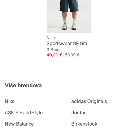
Istaknuti Nike logo kao detalj
Nike
Sportswear SF Graphic Short
3 Boje
Cijena
Originalna cijena
40,00 €
59,99 €
Više brendova
Nike
adidas Originals
ASICS SportStyle
Jordan
New Balance
Birkenstock