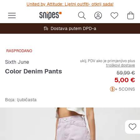
United by Attitude: Ljetni outfiti- otkrij sada!
Dostava putem DPD-a
RASPRODANO
uklj. PDV ako je primjenjivo plus
Sixth June
troškovi dostave
Color Denim Pants
Originalna
59,99 €
Cijena
5,00 €
+ 5
COINS
Boja
: ljubičasta