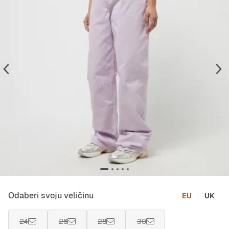
Odaberi svoju veličinu
EU
UK
24
26
28
30