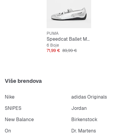
srebrnkasti gornji dio
jastučić na peti
bočna
Puma
form pruga
PUMA
Speedcat Ballet Metallic
elastične trake
6 Boje
Cijena
Originalna cijena
71,99 €
89,99 €
ravni đon
Puma
logotip detalji
Više brendova
Nike
adidas Originals
SNIPES
Jordan
New Balance
Birkenstock
On
Dr. Martens