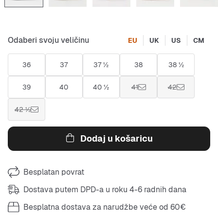
Odaberi svoju veličinu
EU
UK
US
CM
36
37
37 ½
38
38 ½
39
40
40 ½
41
42
42 ½
Dodaj u košaricu
Besplatan povrat
Dostava putem DPD-a u roku 4-6 radnih dana
Besplatna dostava za narudžbe veće od 60€