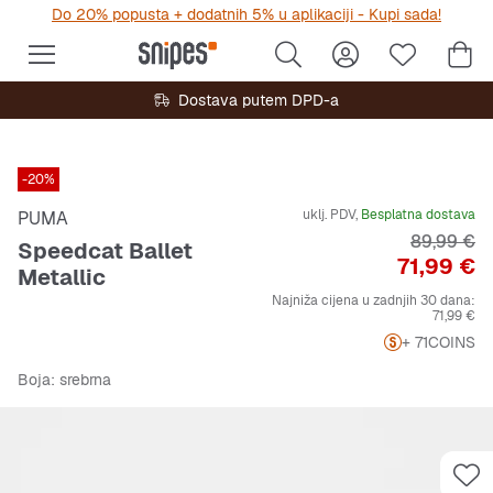
Do 20% popusta + dodatnih 5% u aplikaciji - Kupi sada!
Dostava putem DPD-a
-20%
uklj. PDV,
Besplatna dostava
PUMA
Originalna
89,99 €
Speedcat Ballet
Cijena
71,99 €
Metallic
Najniža cijena u zadnjih 30 dana:
71,99 €
+ 71
COINS
Boja
: srebrna