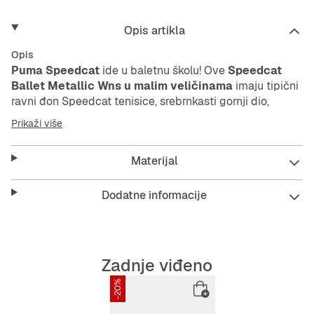
Opis artikla
Opis
Puma Speedcat
ide u baletnu školu! Ove
Speedcat
Ballet Metallic Wns u malim veličinama
imaju tipični
ravni đon Speedcat tenisice, srebrnkasti gornji dio,
jastučić na peti, bijelu
Puma
formu pruge sa strane i
Prikaži više
elastične trake poznate s baletnih cipela.
Materijal
Ove tenisice spajaju sportski stil s baletnim detaljima,
Dodatne informacije
savršene za svaki dan kad želiš izgledati posebno, a
pritom ostati udobna.
Zadnje viđeno
Features:
-20%