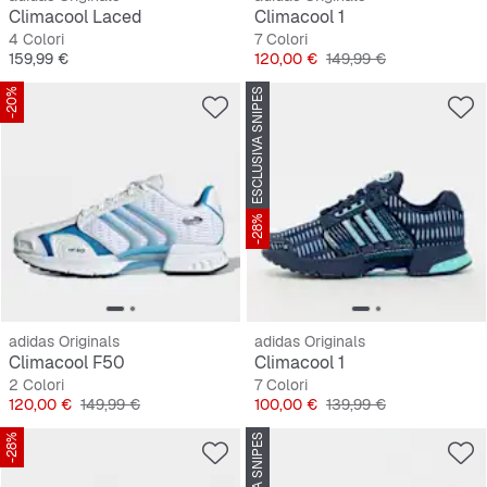
Climacool Laced
Climacool 1
4 Colori
7 Colori
Prezzo
Prezzo
Prezzo originale
159,99 €
120,00 €
149,99 €
-20%
ESCLUSIVA SNIPES
-28%
adidas Originals
adidas Originals
Climacool F50
Climacool 1
2 Colori
7 Colori
Prezzo
Prezzo originale
Prezzo
Prezzo originale
120,00 €
149,99 €
100,00 €
139,99 €
-28%