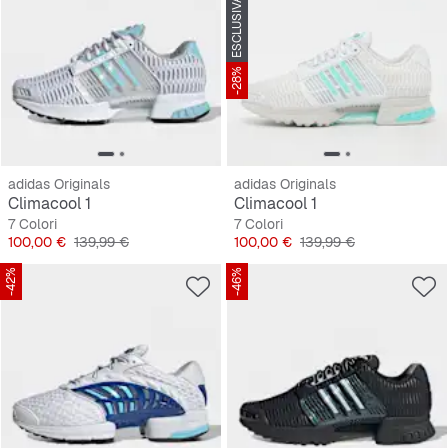
ESCLUSIVA SNIPES
-28%
adidas Originals
adidas Originals
Climacool 1
Climacool 1
7 Colori
7 Colori
Prezzo
Prezzo originale
Prezzo
Prezzo originale
100,00 €
139,99 €
100,00 €
139,99 €
-42%
-46%