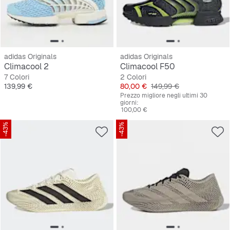
adidas Originals
adidas Originals
Climacool 2
Climacool F50
7 Colori
2 Colori
Prezzo
Prezzo
Prezzo originale
139,99 €
80,00 €
149,99 €
Prezzo migliore negli ultimi 30
giorni:
100,00 €
-43%
-43%