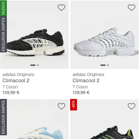
NUOVO
ESCLUSIVA SNIPES
adidas Originals
adidas Originals
Climacool 2
Climacool 2
7 Colori
7 Colori
Prezzo
Prezzo
139,99 €
139,99 €
ESCLUSIVA SNIPES
-46%