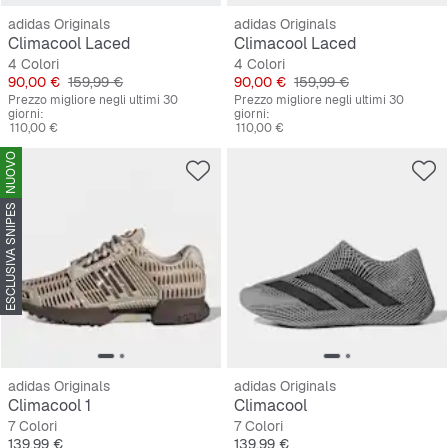
adidas Originals
adidas Originals
Climacool Laced
Climacool Laced
4 Colori
4 Colori
Prezzo
Prezzo originale
Prezzo
Prezzo originale
90,00 €
159,99 €
90,00 €
159,99 €
Prezzo migliore negli ultimi 30
Prezzo migliore negli ultimi 30
giorni:
giorni:
110,00 €
110,00 €
NUOVO
ESCLUSIVA SNIPES
adidas Originals
adidas Originals
Climacool 1
Climacool
7 Colori
7 Colori
Prezzo
Prezzo
139,99 €
139,99 €