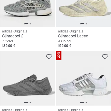
adidas Originals
adidas Originals
Climacool 2
Climacool Laced
7 Colori
4 Colori
Prezzo
Prezzo
139,99 €
159,99 €
-20%
adidas Originals
adidas Originals