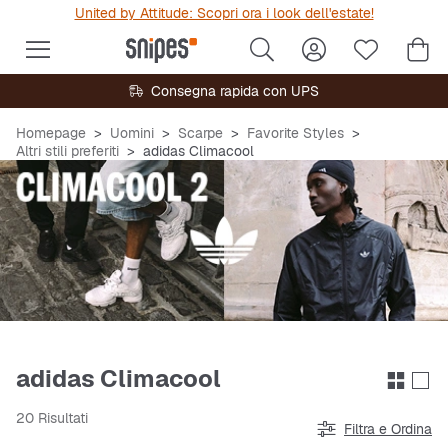
United by Attitude: Scopri ora i look dell'estate!
Consegna rapida con UPS
Homepage
Uomini
Scarpe
Favorite Styles
Altri stili preferiti
adidas Climacool
adidas Climacool
20 Risultati
Filtra e Ordina